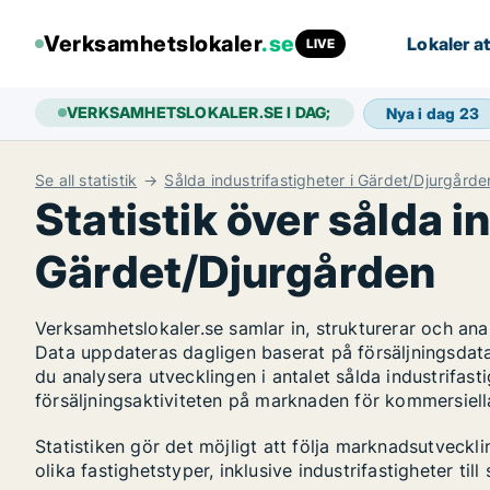
Verksamhetslokaler
.se
Lokaler at
LIVE
VERKSAMHETSLOKALER.SE I DAG;
Nya i dag
23
Se all statistik
Sålda industrifastigheter i Gärdet/Djurgårde
Statistik över sålda i
Gärdet/Djurgården
Verksamhetslokaler.se samlar in, strukturerar och an
Data uppdateras dagligen baserat på försäljningsdat
du analysera utvecklingen i antalet sålda industrifast
försäljningsaktiviteten på marknaden för kommersiella
Statistiken gör det möjligt att följa marknadsutveck
olika fastighetstyper, inklusive industrifastigheter till 