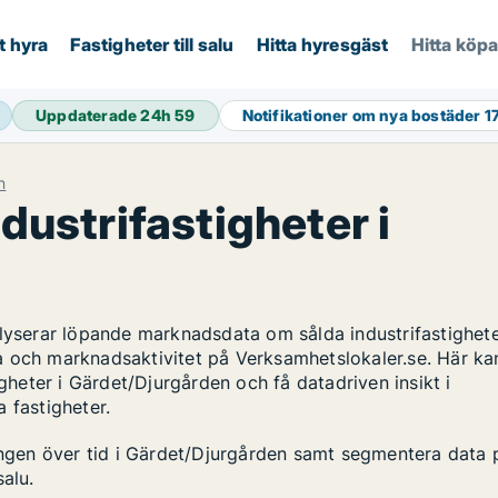
t hyra
Fastigheter till salu
Hitta hyresgäst
Hitta köp
Uppdaterade 24h
59
Notifikationer om nya bostäder
1
n
ndustrifastigheter i
alyserar löpande marknadsdata om sålda industrifastighete
a och marknadsaktivitet på Verksamhetslokaler.se. Här ka
igheter i Gärdet/Djurgården och få datadriven insikt i
 fastigheter.
lingen över tid i Gärdet/Djurgården samt segmentera data 
salu.