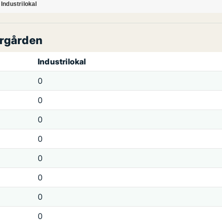
Industrilokal
urgården
Industrilokal
0
0
0
0
0
0
0
0