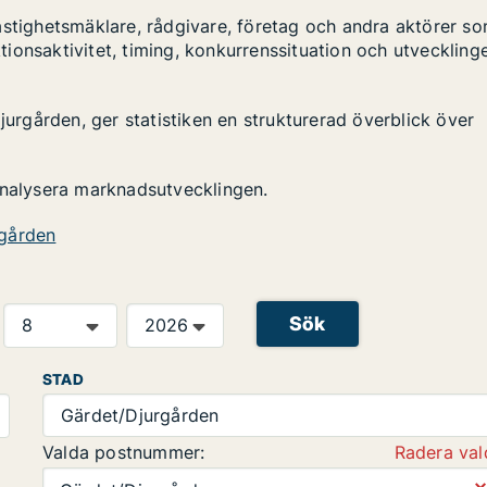
astighetsmäklare, rådgivare, företag och andra aktörer s
ktionsaktivitet, timing, konkurrenssituation och utveckling
jurgården, ger statistiken en strukturerad överblick över
analysera marknadsutvecklingen.
rgården
Sök
STAD
Gärdet/Djurgården
Valda postnummer:
Radera val