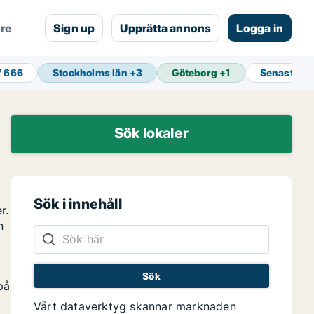
are
Sign up
Upprätta annons
Logga in
7 666
Stockholms län
+
3
Göteborg
+
1
Senaste u
Sök lokaler
Sök i innehåll
r.
n
på
Vårt dataverktyg skannar marknaden