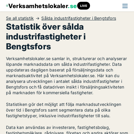
Verksamhetslokaler
.se
LIVE
Se all statistik
Sålda industrifastigheter i Bengtsfors
Statistik över sålda
industrifastigheter i
Bengtsfors
Verksamhetslokaler.se samlar in, strukturerar och analyserar
löpande marknadsdata om sålda industrifastigheter. Data
uppdateras dagligen baserat på försäljningsdata och
marknadsaktivitet på Verksamhetslokaler.se. Här kan du
analysera utvecklingen i antalet sålda industrifastigheter i
Bengtsfors och få datadriven insikt i försäljningsaktiviteten
på marknaden för kommersiella fastigheter.
Statistiken gör det möjligt att följa marknadsutvecklingen
över tid i Bengtsfors samt segmentera data på olika
fastighetstyper, inklusive industrifastigheter till salu.
Data kan användas av investerare, fastighetsbolag,
fastighetsmäklare, rådgivare, företag och andra aktörer som