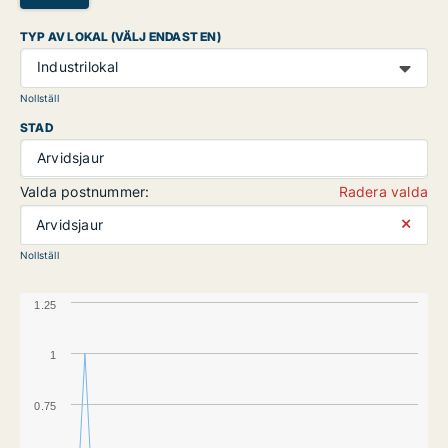
TYP AV LOKAL (VÄLJ ENDAST EN)
Industrilokal
Nollställ
STAD
Arvidsjaur
Valda postnummer:
Radera valda
⨯
Arvidsjaur
Nollställ
1.25
1
0.75