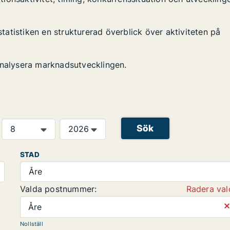
statistiken en strukturerad överblick över aktiviteten på
analysera marknadsutvecklingen.
Sök
STAD
Åre
Valda postnummer:
Radera val
⨯
Åre
Nollställ