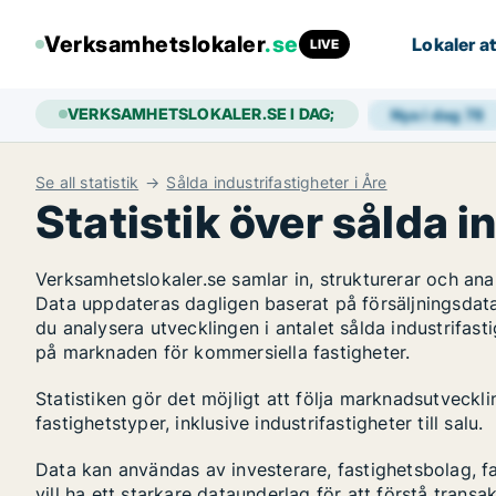
Verksamhetslokaler
.se
Lokaler at
LIVE
VERKSAMHETSLOKALER.SE I DAG;
Nya i dag
78
Se all statistik
Sålda industrifastigheter i Åre
Statistik över sålda i
Verksamhetslokaler.se samlar in, strukturerar och an
Data uppdateras dagligen baserat på försäljningsdat
du analysera utvecklingen i antalet sålda industrifasti
på marknaden för kommersiella fastigheter.
Statistiken gör det möjligt att följa marknadsutveckl
fastighetstyper, inklusive industrifastigheter till salu.
Data kan användas av investerare, fastighetsbolag, f
vill ha ett starkare dataunderlag för att förstå transa