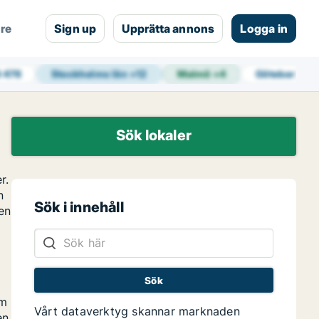
are
Sign up
Upprätta annons
Logga in
4 478
Stockholms län
+
12
Malmö
+
4
Göteborg
+
1
Sök lokaler
r.
n
Sök i innehåll
ten
om
Vårt dataverktyg skannar marknaden
en