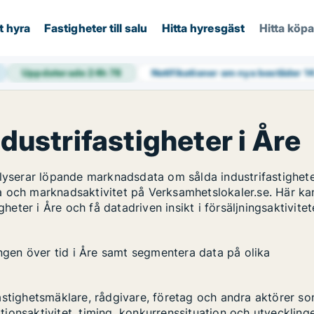
t hyra
Fastigheter till salu
Hitta hyresgäst
Hitta köp
Uppdaterade 24h
78
Notifikationer om nya bostäder
1
ndustrifastigheter i Åre
alyserar löpande marknadsdata om sålda industrifastighete
a och marknadsaktivitet på Verksamhetslokaler.se. Här ka
gheter i Åre och få datadriven insikt i försäljningsaktivite
ingen över tid i Åre samt segmentera data på olika
astighetsmäklare, rådgivare, företag och andra aktörer s
ktionsaktivitet, timing, konkurrenssituation och utveckling