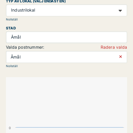
TYP AV LOKAL (VÄLJ ENDAST EN)
Industrilokal
Nollställ
STAD
Åmål
Valda postnummer:
Radera valda
⨯
Åmål
Nollställ
0