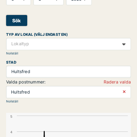
Sök
TYP AV LOKAL (VÄLJ ENDAST EN)
Lokaltyp
Nollställ
STAD
Hultsfred
Valda postnummer:
Radera valda
⨯
Hultsfred
Nollställ
5
4