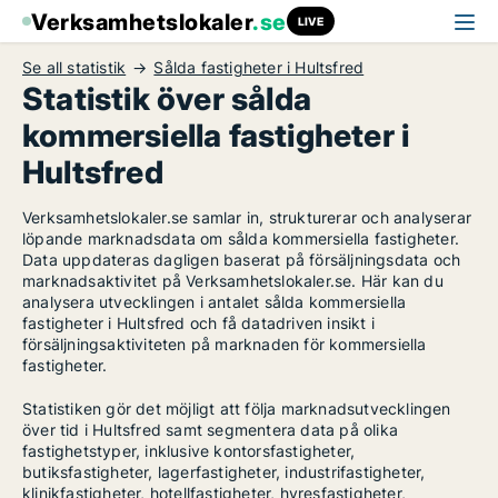
Verksamhetslokaler
.se
LIVE
Se all statistik
Sålda fastigheter i Hultsfred
Statistik över sålda
kommersiella fastigheter i
Hultsfred
Verksamhetslokaler.se samlar in, strukturerar och analyserar
löpande marknadsdata om sålda kommersiella fastigheter.
Data uppdateras dagligen baserat på försäljningsdata och
marknadsaktivitet på Verksamhetslokaler.se. Här kan du
analysera utvecklingen i antalet sålda kommersiella
fastigheter i Hultsfred och få datadriven insikt i
försäljningsaktiviteten på marknaden för kommersiella
fastigheter.
Statistiken gör det möjligt att följa marknadsutvecklingen
över tid i Hultsfred samt segmentera data på olika
fastighetstyper, inklusive kontorsfastigheter,
butiksfastigheter, lagerfastigheter, industrifastigheter,
klinikfastigheter, hotellfastigheter, hyresfastigheter,