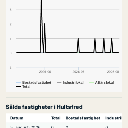
3
2
1
0
-1
2026-06
2026-07
2026-08
Bostadsfastighet
Industrilokal
Affärslokal
Total
Sålda fastigheter i Hultsfred
Datum
Total
Bostadsfastighet
Industrilok
5. augusti 2026
0
0
0