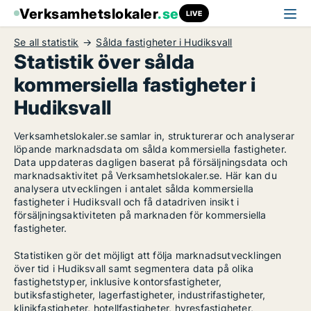
Verksamhetslokaler
.se
LIVE
Se all statistik
Sålda fastigheter i Hudiksvall
Statistik över sålda
kommersiella fastigheter i
Hudiksvall
Verksamhetslokaler.se samlar in, strukturerar och analyserar
löpande marknadsdata om sålda kommersiella fastigheter.
Data uppdateras dagligen baserat på försäljningsdata och
marknadsaktivitet på Verksamhetslokaler.se. Här kan du
analysera utvecklingen i antalet sålda kommersiella
fastigheter i Hudiksvall och få datadriven insikt i
försäljningsaktiviteten på marknaden för kommersiella
fastigheter.
Statistiken gör det möjligt att följa marknadsutvecklingen
över tid i Hudiksvall samt segmentera data på olika
fastighetstyper, inklusive kontorsfastigheter,
butiksfastigheter, lagerfastigheter, industrifastigheter,
klinikfastigheter, hotellfastigheter, hyresfastigheter,