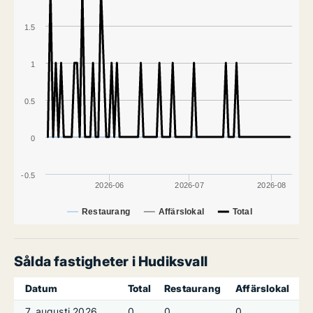
1.5
1
0.5
0
-0.5
2026-06
2026-07
2026-08
Restaurang
Affärslokal
Total
Sålda fastigheter i Hudiksvall
Datum
Total
Restaurang
Affärslokal
7. augusti 2026
0
0
0