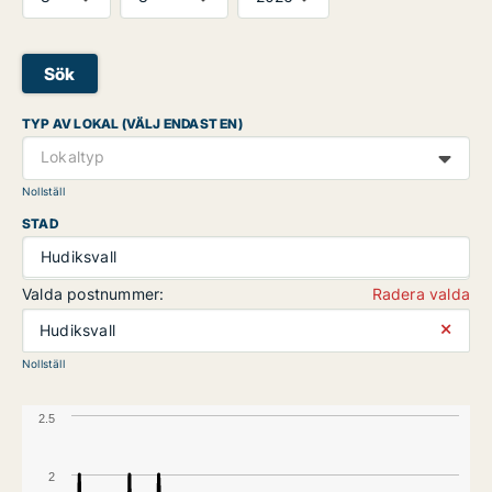
Sök
TYP AV LOKAL (VÄLJ ENDAST EN)
Lokaltyp
Nollställ
STAD
Hudiksvall
Valda postnummer:
Radera valda
⨯
Hudiksvall
Nollställ
2.5
2