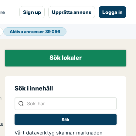
are
Sign up
Upprätta annons
Logga in
Aktiva annonser
39 056
Sök lokaler
Sök i innehåll
n
ka
Vårt dataverktyg skannar marknaden