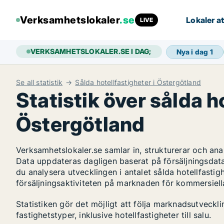
Verksamhetslokaler
.se
Lokaler at
LIVE
VERKSAMHETSLOKALER.SE I DAG;
Nya i dag
1
Se all statistik
Sålda hotellfastigheter i Östergötland
Statistik över sålda h
Östergötland
Verksamhetslokaler.se samlar in, strukturerar och an
Data uppdateras dagligen baserat på försäljningsdat
du analysera utvecklingen i antalet sålda hotellfastigh
försäljningsaktiviteten på marknaden för kommersiella
Statistiken gör det möjligt att följa marknadsutveckl
fastighetstyper, inklusive hotellfastigheter till salu.