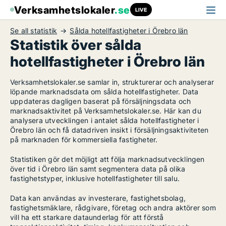
Verksamhetslokaler
.se
LIVE
Se all statistik
Sålda hotellfastigheter i Örebro län
Statistik över sålda
hotellfastigheter i Örebro län
Verksamhetslokaler.se samlar in, strukturerar och analyserar
löpande marknadsdata om sålda hotellfastigheter. Data
uppdateras dagligen baserat på försäljningsdata och
marknadsaktivitet på Verksamhetslokaler.se. Här kan du
analysera utvecklingen i antalet sålda hotellfastigheter i
Örebro län och få datadriven insikt i försäljningsaktiviteten
på marknaden för kommersiella fastigheter.
Statistiken gör det möjligt att följa marknadsutvecklingen
över tid i Örebro län samt segmentera data på olika
fastighetstyper, inklusive hotellfastigheter till salu.
Data kan användas av investerare, fastighetsbolag,
fastighetsmäklare, rådgivare, företag och andra aktörer som
vill ha ett starkare dataunderlag för att förstå