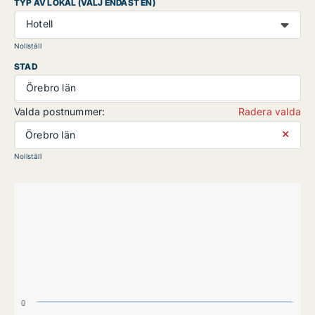
TYP AV LOKAL (VÄLJ ENDAST EN)
Hotell
Nollställ
STAD
Örebro län
Valda postnummer:
Radera valda
⨯
Örebro län
Nollställ
0