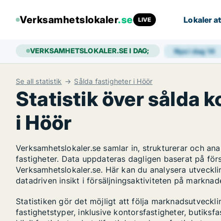
Verksamhetslokaler
.se
Lokaler at
LIVE
VERKSAMHETSLOKALER.SE I DAG;
Nya i dag
14
Se all statistik
Sålda fastigheter i Höör
Statistik över sålda 
i Höör
Verksamhetslokaler.se samlar in, strukturerar och a
fastigheter. Data uppdateras dagligen baserat på för
Verksamhetslokaler.se. Här kan du analysera utvecklin
datadriven insikt i försäljningsaktiviteten på marknad
Statistiken gör det möjligt att följa marknadsutveckl
fastighetstyper, inklusive kontorsfastigheter, butiksfas