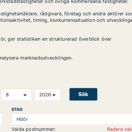
 verkstadsfastigheter och övriga kommersiella fastigheter.
astighetsmäklare, rådgivare, företag och andra aktörer s
ktionsaktivitet, timing, konkurrenssituation och utveckling
ör, ger statistiken en strukturerad överblick över
analysera marknadsutvecklingen.
Sök
STAD
Höör
Valda postnummer:
Radera val