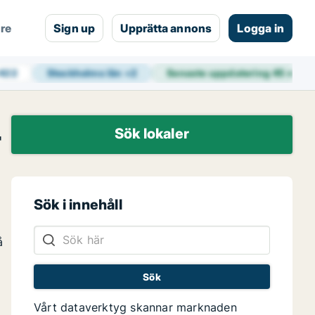
are
Sign up
Upprätta annons
Logga in
 422
Stockholms län
+
2
Senaste uppdatering
45 min 
r
Sök lokaler
Sök i innehåll
å
Vårt dataverktyg skannar marknaden