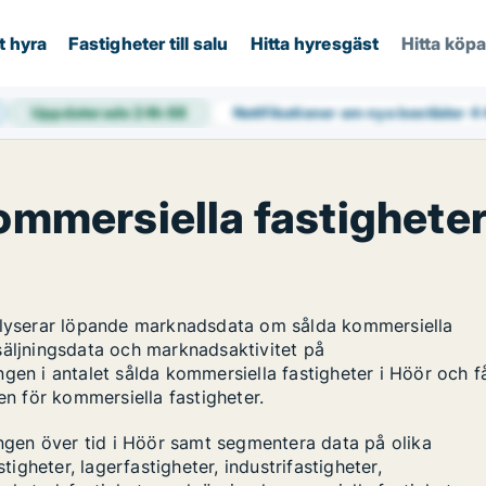
t hyra
Fastigheter till salu
Hitta hyresgäst
Hitta köp
Uppdaterade 24h
68
Notifikationer om nya bostäder
4
kommersiella fastighete
nalyserar löpande marknadsdata om sålda kommersiella
säljningsdata och marknadsaktivitet på
gen i antalet sålda kommersiella fastigheter i Höör och f
en för kommersiella fastigheter.
ingen över tid i Höör samt segmentera data på olika
tigheter, lagerfastigheter, industrifastigheter,