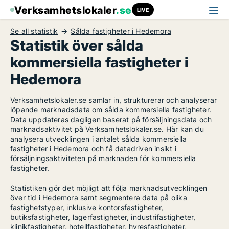
Verksamhetslokaler
.se
LIVE
Se all statistik
Sålda fastigheter i Hedemora
Statistik över sålda
kommersiella fastigheter i
Hedemora
Verksamhetslokaler.se samlar in, strukturerar och analyserar
löpande marknadsdata om sålda kommersiella fastigheter.
Data uppdateras dagligen baserat på försäljningsdata och
marknadsaktivitet på Verksamhetslokaler.se. Här kan du
analysera utvecklingen i antalet sålda kommersiella
fastigheter i Hedemora och få datadriven insikt i
försäljningsaktiviteten på marknaden för kommersiella
fastigheter.
Statistiken gör det möjligt att följa marknadsutvecklingen
över tid i Hedemora samt segmentera data på olika
fastighetstyper, inklusive kontorsfastigheter,
butiksfastigheter, lagerfastigheter, industrifastigheter,
klinikfastigheter, hotellfastigheter, hyresfastigheter,