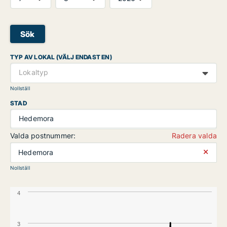
Sök
TYP AV LOKAL (VÄLJ ENDAST EN)
Lokaltyp
Nollställ
STAD
Hedemora
Valda postnummer:
Radera valda
⨯
Hedemora
Nollställ
4
3