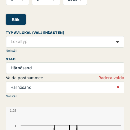
Sök
TYP AV LOKAL (VÄLJ ENDAST EN)
Lokaltyp
Nollställ
STAD
Härnösand
Valda postnummer:
Radera valda
⨯
Härnösand
Nollställ
1.25
1