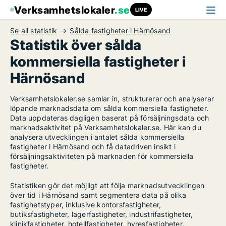
Verksamhetslokaler
.se
LIVE
Se all statistik
Sålda fastigheter i Härnösand
Statistik över sålda
kommersiella fastigheter i
Härnösand
Verksamhetslokaler.se samlar in, strukturerar och analyserar
löpande marknadsdata om sålda kommersiella fastigheter.
Data uppdateras dagligen baserat på försäljningsdata och
marknadsaktivitet på Verksamhetslokaler.se. Här kan du
analysera utvecklingen i antalet sålda kommersiella
fastigheter i Härnösand och få datadriven insikt i
försäljningsaktiviteten på marknaden för kommersiella
fastigheter.
Statistiken gör det möjligt att följa marknadsutvecklingen
över tid i Härnösand samt segmentera data på olika
fastighetstyper, inklusive kontorsfastigheter,
butiksfastigheter, lagerfastigheter, industrifastigheter,
klinikfastigheter, hotellfastigheter, hyresfastigheter,