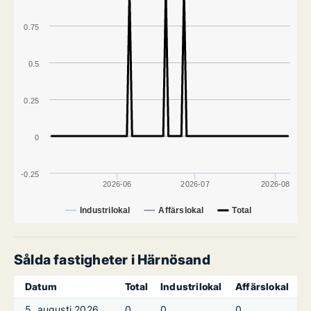
0.75
0.5
0.25
0
-0.25
2026-06
2026-07
2026-08
Industrilokal
Affärslokal
Total
Sålda fastigheter i Härnösand
Datum
Total
Industrilokal
Affärslokal
5. augusti 2026
0
0
0