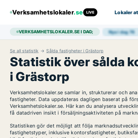
Verksamhetslokaler
.se
Lokaler at
LIVE
VERKSAMHETSLOKALER.SE I DAG;
Nya i dag
76
Se all statistik
Sålda fastigheter i Grästorp
Statistik över sålda 
i Grästorp
Verksamhetslokaler.se samlar in, strukturerar och a
fastigheter. Data uppdateras dagligen baserat på för
Verksamhetslokaler.se. Här kan du analysera utvecklin
få datadriven insikt i försäljningsaktiviteten på mark
Statistiken gör det möjligt att följa marknadsutveckl
fastighetstyper, inklusive kontorsfastigheter, butiksfas