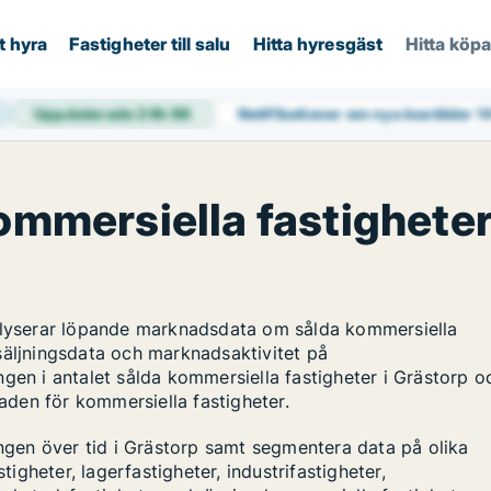
t hyra
Fastigheter till salu
Hitta hyresgäst
Hitta köp
Uppdaterade 24h
96
Notifikationer om nya bostäder
1
kommersiella fastighete
nalyserar löpande marknadsdata om sålda kommersiella
säljningsdata och marknadsaktivitet på
gen i antalet sålda kommersiella fastigheter i Grästorp o
naden för kommersiella fastigheter.
ingen över tid i Grästorp samt segmentera data på olika
tigheter, lagerfastigheter, industrifastigheter,