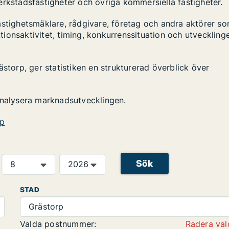
 verkstadsfastigheter och övriga kommersiella fastigheter.
astighetsmäklare, rådgivare, företag och andra aktörer s
ktionsaktivitet, timing, konkurrenssituation och utveckling
ästorp, ger statistiken en strukturerad överblick över
analysera marknadsutvecklingen.
rp
Sök
STAD
Grästorp
Valda postnummer:
Radera val