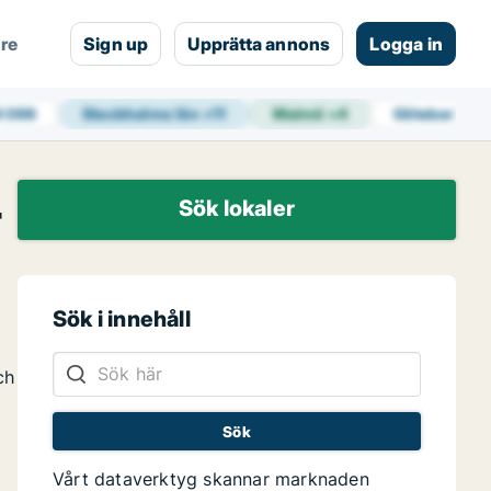
are
Sign up
Upprätta annons
Logga in
4 066
Stockholms län
+
11
Malmö
+
4
Göteborg
+
1
r
Sök lokaler
Sök i innehåll
ch
Vårt dataverktyg skannar marknaden