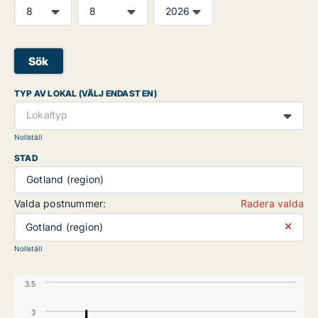
Sök
TYP AV LOKAL (VÄLJ ENDAST EN)
Lokaltyp
Nollställ
STAD
Gotland (region)
Valda postnummer:
Radera valda
⨯
Gotland (region)
Nollställ
3.5
3