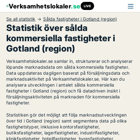
Verksamhetslokaler
.se
LIVE
Se all statistik
Sålda fastigheter i Gotland (region)
Statistik över sålda
kommersiella fastigheter i
Gotland (region)
Verksamhetslokaler.se samlar in, strukturerar och analyserar
löpande marknadsdata om sålda kommersiella fastigheter.
Data uppdateras dagligen baserat på försäljningsdata och
marknadsaktivitet på Verksamhetslokaler.se. Här kan du
analysera utvecklingen i antalet sålda kommersiella
fastigheter i Gotland (region) och få datadriven insikt i
försäljningsaktiviteten på marknaden för kommersiella
fastigheter.
Statistiken gör det möjligt att följa marknadsutvecklingen
över tid i Gotland (region) samt segmentera data på olika
fastighetstyper, inklusive kontorsfastigheter,
butiksfastigheter, lagerfastigheter, industrifastigheter,
klinikfastigheter, hotellfastigheter, hyresfastigheter,