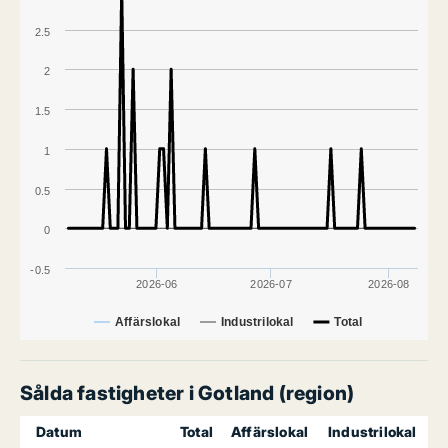
2.5
2
1.5
1
0.5
0
-0.5
2026-06
2026-07
2026-08
Affärslokal
Industrilokal
Total
Sålda fastigheter i Gotland (region)
Datum
Total
Affärslokal
Industrilokal