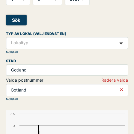
Sök
TYP AV LOKAL (VÄLJ ENDAST EN)
Lokaltyp
Nollställ
STAD
Gotland
Valda postnummer:
Radera valda
⨯
Gotland
Nollställ
3.5
3