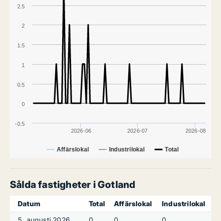
2.5
2
1.5
1
0.5
0
-0.5
2026-06
2026-07
2026-08
Affärslokal
Industrilokal
Total
Sålda fastigheter i Gotland
Datum
Total
Affärslokal
Industrilokal
5. augusti 2026
0
0
0