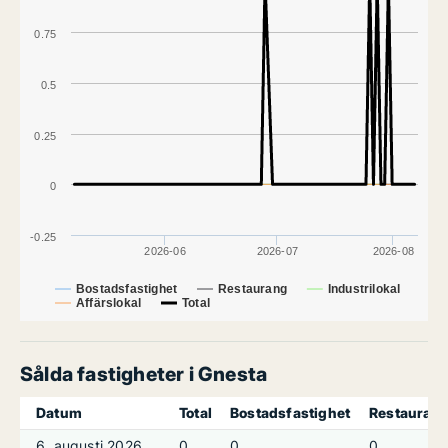
0.75
0.5
0.25
0
-0.25
2026-06
2026-07
2026-08
Bostadsfastighet
Restaurang
Industrilokal
Affärslokal
Total
Sålda fastigheter i Gnesta
Datum
Total
Bostadsfastighet
Restauran
6. augusti 2026
0
0
0