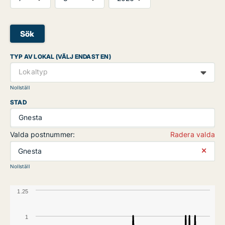
Sök
TYP AV LOKAL (VÄLJ ENDAST EN)
Lokaltyp
Nollställ
STAD
Gnesta
Valda postnummer:
Radera valda
⨯
Gnesta
Nollställ
1.25
1