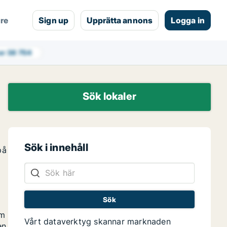
are
Sign up
Upprätta annons
Logga in
er
38 754
Sök lokaler
Sök i innehåll
på
om
Vårt dataverktyg skannar marknaden
en