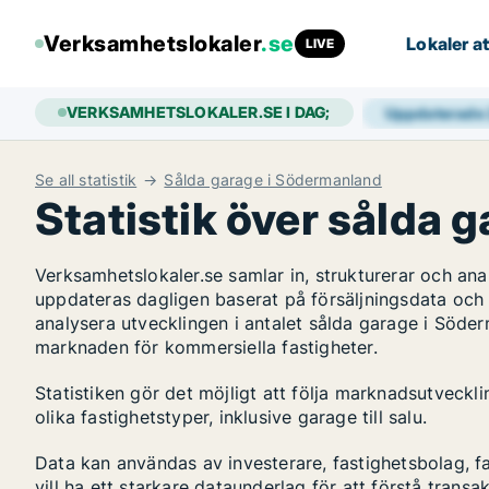
Verksamhetslokaler
.se
Lokaler at
LIVE
VERKSAMHETSLOKALER.SE I DAG;
Uppdaterade
Se all statistik
Sålda garage i Södermanland
Statistik över sålda 
Verksamhetslokaler.se samlar in, strukturerar och a
uppdateras dagligen baserat på försäljningsdata och
analysera utvecklingen i antalet sålda garage i Söderm
marknaden för kommersiella fastigheter.
Statistiken gör det möjligt att följa marknadsutveck
olika fastighetstyper, inklusive garage till salu.
Data kan användas av investerare, fastighetsbolag, f
vill ha ett starkare dataunderlag för att förstå transa