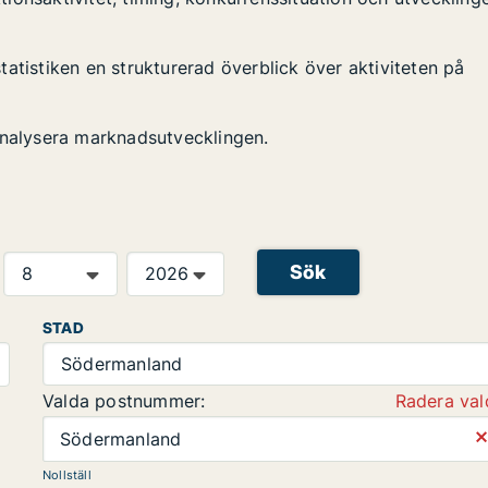
atistiken en strukturerad överblick över aktiviteten på
analysera marknadsutvecklingen.
Sök
STAD
Södermanland
Valda postnummer:
Radera val
⨯
Södermanland
Nollställ