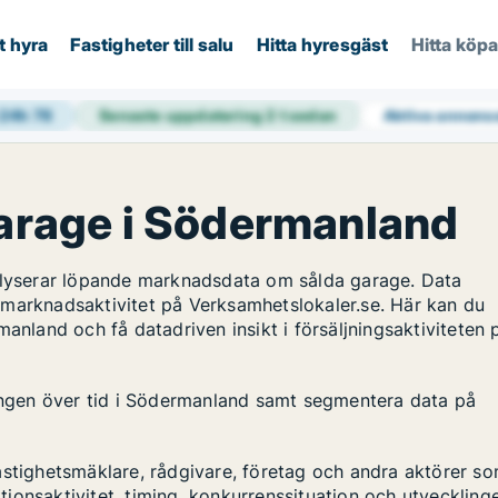
t hyra
Fastigheter till salu
Hitta hyresgäst
Hitta köp
 24h
78
Senaste uppdatering
2 t sedan
Aktiva annons
garage i Södermanland
nalyserar löpande marknadsdata om sålda garage. Data
 marknadsaktivitet på Verksamhetslokaler.se. Här kan du
anland och få datadriven insikt i försäljningsaktiviteten 
lingen över tid i Södermanland samt segmentera data på
astighetsmäklare, rådgivare, företag och andra aktörer s
ktionsaktivitet, timing, konkurrenssituation och utveckling