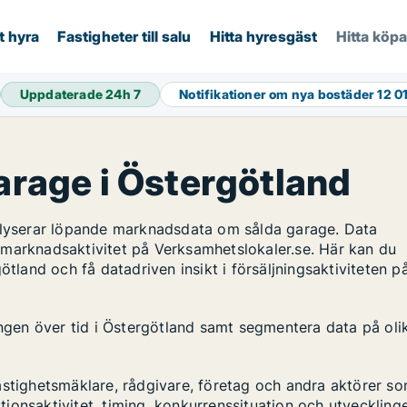
t hyra
Fastigheter till salu
Hitta hyresgäst
Hitta köp
Uppdaterade 24h
7
Notifikationer om nya bostäder
12 0
garage i Östergötland
nalyserar löpande marknadsdata om sålda garage. Data
 marknadsaktivitet på Verksamhetslokaler.se. Här kan du
ötland och få datadriven insikt i försäljningsaktiviteten p
ingen över tid i Östergötland samt segmentera data på oli
astighetsmäklare, rådgivare, företag och andra aktörer s
ktionsaktivitet, timing, konkurrenssituation och utveckling