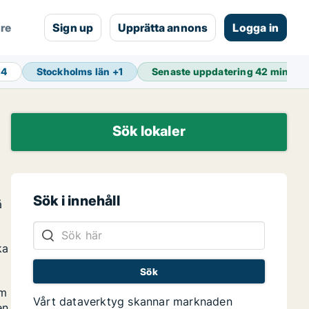
are
Sign up
Upprätta annons
Logga in
14
Stockholms län
+
1
Senaste uppdatering
42 min se
Sök lokaler
Sök i innehåll
å
ka
om
Vårt dataverktyg skannar marknaden
en