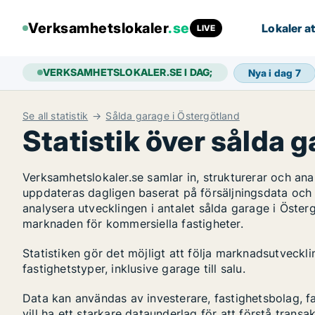
Verksamhetslokaler
.se
Lokaler at
LIVE
VERKSAMHETSLOKALER.SE I DAG;
Nya i dag
7
Se all statistik
Sålda garage i Östergötland
Statistik över sålda 
Verksamhetslokaler.se samlar in, strukturerar och a
uppdateras dagligen baserat på försäljningsdata och
analysera utvecklingen i antalet sålda garage i Österg
marknaden för kommersiella fastigheter.
Statistiken gör det möjligt att följa marknadsutveckl
fastighetstyper, inklusive garage till salu.
Data kan användas av investerare, fastighetsbolag, f
vill ha ett starkare dataunderlag för att förstå transa