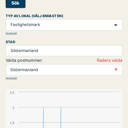
Sök
TYP AV LOKAL (VÄLJ ENDAST EN)
Fastighetsmark
Nollställ
STAD
Södermanland
Valda postnummer:
Radera valda
⨯
Södermanland
Nollställ
2.5
2
1.5