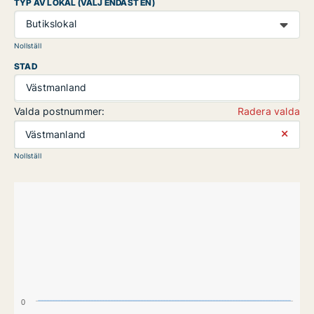
TYP AV LOKAL (VÄLJ ENDAST EN)
Butikslokal
Nollställ
STAD
Västmanland
Valda postnummer:
Radera valda
⨯
Västmanland
Nollställ
0