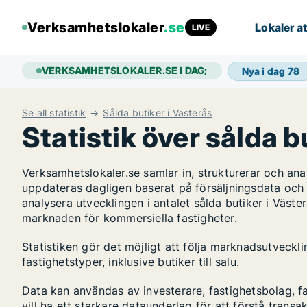
Verksamhetslokaler
.se
Lokaler at
LIVE
VERKSAMHETSLOKALER.SE I DAG;
Nya i dag
78
Se all statistik
Sålda butiker i Västerås
Statistik över sålda b
Verksamhetslokaler.se samlar in, strukturerar och an
uppdateras dagligen baserat på försäljningsdata och
analysera utvecklingen i antalet sålda butiker i Väster
marknaden för kommersiella fastigheter.
Statistiken gör det möjligt att följa marknadsutveckl
fastighetstyper, inklusive butiker till salu.
Data kan användas av investerare, fastighetsbolag, f
vill ha ett starkare dataunderlag för att förstå transa