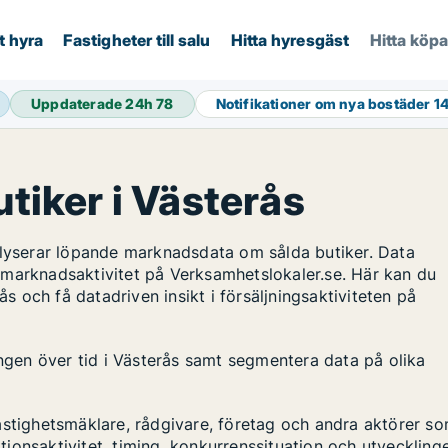
t hyra
Fastigheter till salu
Hitta hyresgäst
Hitta köp
Uppdaterade 24h
78
Notifikationer om nya bostäder
1
utiker i Västerås
alyserar löpande marknadsdata om sålda butiker. Data
 marknadsaktivitet på Verksamhetslokaler.se. Här kan du
ås och få datadriven insikt i försäljningsaktiviteten på
ingen över tid i Västerås samt segmentera data på olika
astighetsmäklare, rådgivare, företag och andra aktörer s
ktionsaktivitet, timing, konkurrenssituation och utveckling