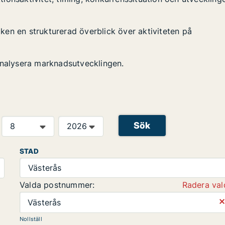
tiken en strukturerad överblick över aktiviteten på
analysera marknadsutvecklingen.
Sök
STAD
Västerås
Valda postnummer:
Radera val
⨯
Västerås
Nollställ