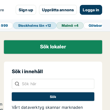
are
Sign up
Upprätta annons
Logga in
4 999
Stockholms län
+
12
Malmö
+
4
Göteborg
+
1
Sök lokaler
Sök i innehåll
om
Vårt dataverktyg skannar marknaden
en