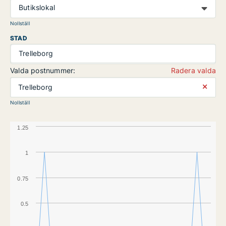
Butikslokal
Nollställ
STAD
Trelleborg
Valda postnummer:
Radera valda
⨯
Trelleborg
Nollställ
1.25
1
0.75
0.5