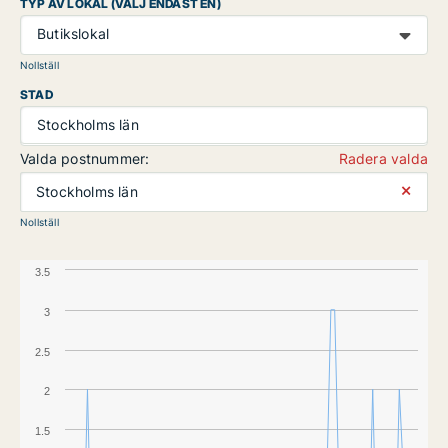
TYP AV LOKAL (VÄLJ ENDAST EN)
Butikslokal
Nollställ
STAD
Stockholms län
Valda postnummer:
Radera valda
⨯
Stockholms län
Nollställ
3.5
3
2.5
2
1.5