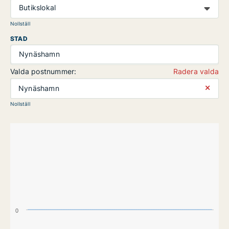
Butikslokal
Nollställ
STAD
Nynäshamn
Valda postnummer:
Radera valda
⨯
Nynäshamn
Nollställ
0