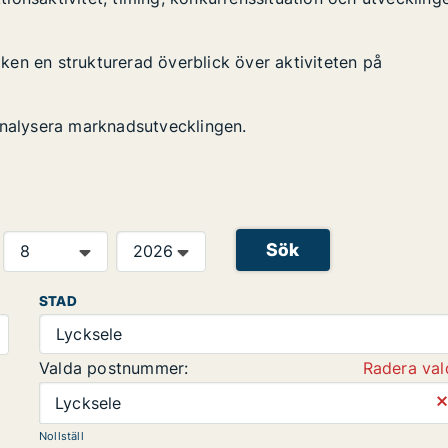
tiken en strukturerad överblick över aktiviteten på
analysera marknadsutvecklingen.
Sök
STAD
Lycksele
Valda postnummer:
Radera val
⨯
Lycksele
Nollställ