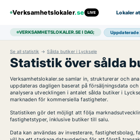
Verksamhetslokaler
.se
Lokaler at
LIVE
VERKSAMHETSLOKALER.SE I DAG;
Uppdaterade
Se all statistik
Sålda butiker i Lycksele
Statistik över sålda b
Verksamhetslokaler.se samlar in, strukturerar och an
uppdateras dagligen baserat på försäljningsdata och
analysera utvecklingen i antalet sålda butiker i Lyckse
marknaden för kommersiella fastigheter.
Statistiken gör det möjligt att följa marknadsutveckl
fastighetstyper, inklusive butiker till salu.
Data kan användas av investerare, fastighetsbolag, f
vill ha ett starkare dataunderlag för att förstå transa