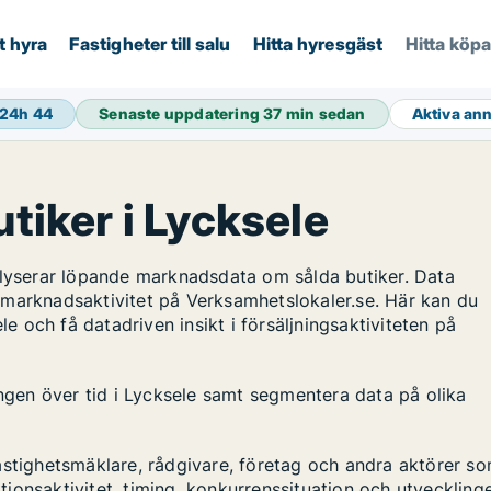
t hyra
Fastigheter till salu
Hitta hyresgäst
Hitta köp
 24h
44
Senaste uppdatering
37 min sedan
Aktiva an
utiker i Lycksele
alyserar löpande marknadsdata om sålda butiker. Data
 marknadsaktivitet på Verksamhetslokaler.se. Här kan du
le och få datadriven insikt i försäljningsaktiviteten på
ingen över tid i Lycksele samt segmentera data på olika
astighetsmäklare, rådgivare, företag och andra aktörer s
ktionsaktivitet, timing, konkurrenssituation och utveckling