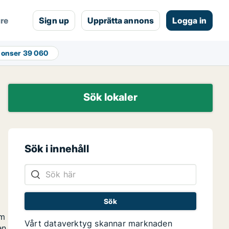
are
Sign up
Upprätta annons
Logga in
nonser
39 060
Sök lokaler
Sök i innehåll
om
Vårt dataverktyg skannar marknaden
en