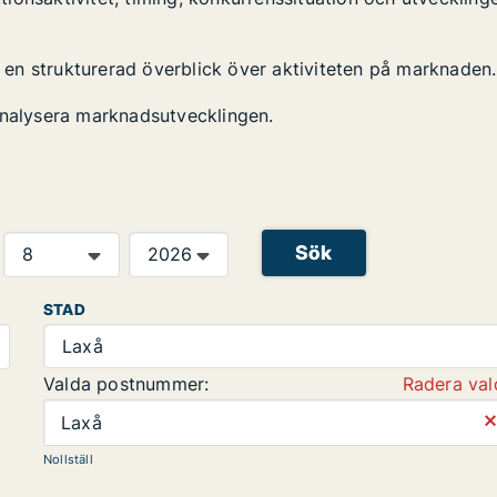
en en strukturerad överblick över aktiviteten på marknaden.
analysera marknadsutvecklingen.
Sök
STAD
Laxå
Valda postnummer:
Radera val
⨯
Laxå
Nollställ