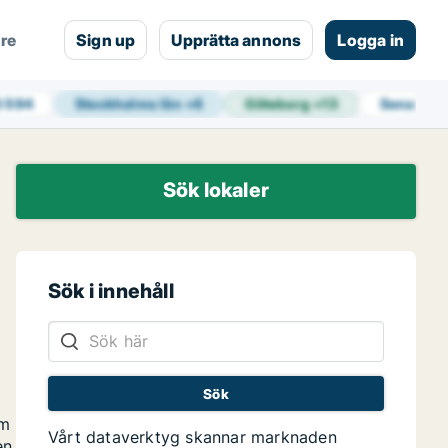
are
Sign up
Upprätta annons
Logga in
3 594
Stockholms län
+
6
Göteborg
+
13
Senaste 
Sök lokaler
Sök i innehåll
om
Vårt dataverktyg skannar marknaden
en