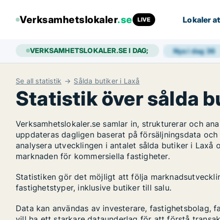
Verksamhetslokaler
.se
Lokaler at
LIVE
VERKSAMHETSLOKALER.SE I DAG;
Nya i dag
36
Se all statistik
Sålda butiker i Laxå
Statistik över sålda b
Verksamhetslokaler.se samlar in, strukturerar och an
uppdateras dagligen baserat på försäljningsdata och
analysera utvecklingen i antalet sålda butiker i Laxå o
marknaden för kommersiella fastigheter.
Statistiken gör det möjligt att följa marknadsutveckl
fastighetstyper, inklusive butiker till salu.
Data kan användas av investerare, fastighetsbolag, f
vill ha ett starkare dataunderlag för att förstå transa