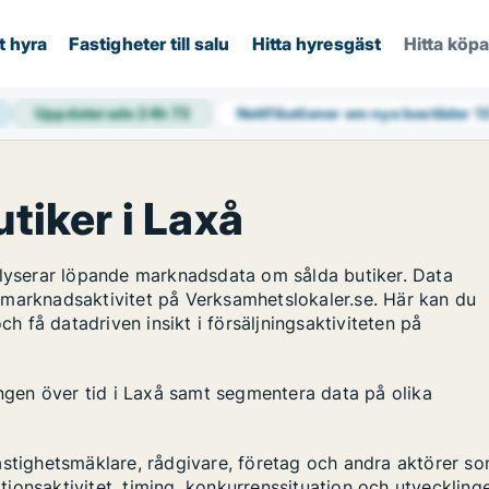
t hyra
Fastigheter till salu
Hitta hyresgäst
Hitta köp
Uppdaterade 24h
73
Notifikationer om nya bostäder
1
utiker i Laxå
alyserar löpande marknadsdata om sålda butiker. Data
 marknadsaktivitet på Verksamhetslokaler.se. Här kan du
ch få datadriven insikt i försäljningsaktiviteten på
ingen över tid i Laxå samt segmentera data på olika
astighetsmäklare, rådgivare, företag och andra aktörer s
ktionsaktivitet, timing, konkurrenssituation och utveckling