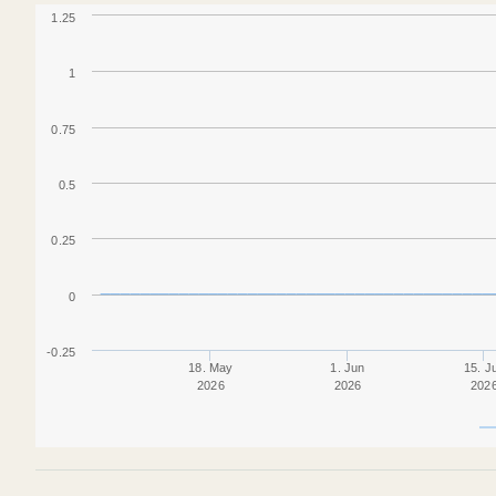
1.25
1
0.75
0.5
0.25
0
-0.25
18. May
1. Jun
15. J
2026
2026
202