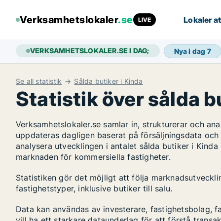
Verksamhetslokaler
.se
Lokaler at
LIVE
VERKSAMHETSLOKALER.SE I DAG;
Nya i dag
7
Se all statistik
Sålda butiker i Kinda
Statistik över sålda b
Verksamhetslokaler.se samlar in, strukturerar och an
uppdateras dagligen baserat på försäljningsdata och
analysera utvecklingen i antalet sålda butiker i Kinda 
marknaden för kommersiella fastigheter.
Statistiken gör det möjligt att följa marknadsutveckl
fastighetstyper, inklusive butiker till salu.
Data kan användas av investerare, fastighetsbolag, f
vill ha ett starkare dataunderlag för att förstå transa