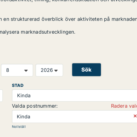
ken en strukturerad överblick över aktiviteten på marknaden
analysera marknadsutvecklingen.
Sök
STAD
Kinda
Valda postnummer:
Radera val
⨯
Kinda
Nollställ