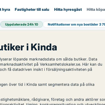
t hyra
Fastigheter till salu
Hitta hyresgäst
Hitta köp
Uppdaterade 24h
10
Notifikationer om nya bostäder
3 7
utiker i Kinda
alyserar löpande marknadsdata om sålda butiker. Data
 marknadsaktivitet på Verksamhetslokaler.se. Här kan du
och få datadriven insikt i försäljningsaktiviteten på
ingen över tid i Kinda samt segmentera data på olika
astighetsmäklare, rådgivare, företag och andra aktörer s
ktionsaktivitet, timing, konkurrenssituation och utveckling