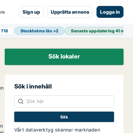
are
Sign up
Upprätta annons
Logga in
 718
Stockholms län
+
2
Senaste uppdatering
41 min 
Sök lokaler
Sök i innehåll
en
om
Vårt dataverktyg skannar marknaden
en