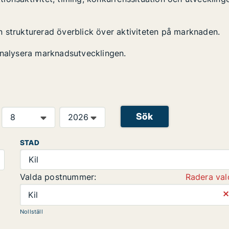
 en strukturerad överblick över aktiviteten på marknaden.
analysera marknadsutvecklingen.
Sök
STAD
Kil
Valda postnummer:
Radera val
⨯
Kil
Nollställ