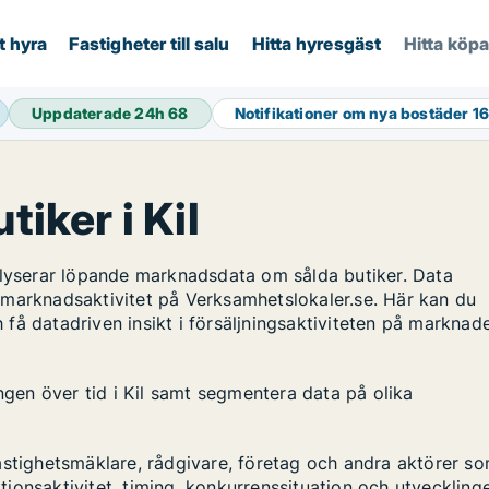
t hyra
Fastigheter till salu
Hitta hyresgäst
Hitta köp
Uppdaterade 24h
68
Notifikationer om nya bostäder
16
tiker i Kil
alyserar löpande marknadsdata om sålda butiker. Data
 marknadsaktivitet på Verksamhetslokaler.se. Här kan du
h få datadriven insikt i försäljningsaktiviteten på marknad
ingen över tid i Kil samt segmentera data på olika
astighetsmäklare, rådgivare, företag och andra aktörer s
ktionsaktivitet, timing, konkurrenssituation och utveckling