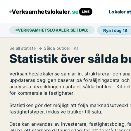
Verksamhetslokaler
.se
Lokaler at
LIVE
VERKSAMHETSLOKALER.SE I DAG;
Nya i dag
18
Se all statistik
Sålda butiker i Kil
Statistik över sålda bu
Verksamhetslokaler.se samlar in, strukturerar och an
uppdateras dagligen baserat på försäljningsdata och
analysera utvecklingen i antalet sålda butiker i Kil oc
för kommersiella fastigheter.
Statistiken gör det möjligt att följa marknadsutveckl
fastighetstyper, inklusive butiker till salu.
Data kan användas av investerare, fastighetsbolag, f
vill ha ett starkare dataunderlag för att förstå transa