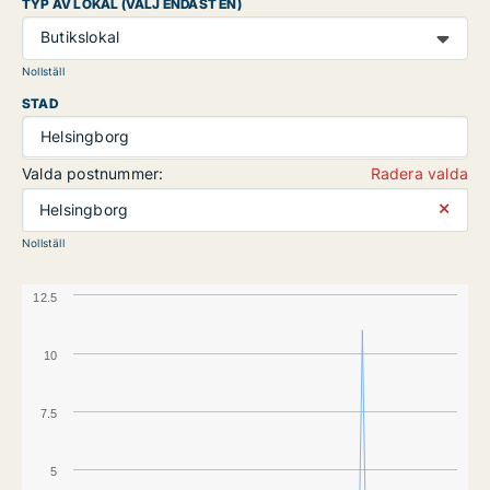
TYP AV LOKAL (VÄLJ ENDAST EN)
Butikslokal
Nollställ
STAD
Helsingborg
Valda postnummer:
Radera valda
⨯
Helsingborg
Nollställ
12.5
10
7.5
5