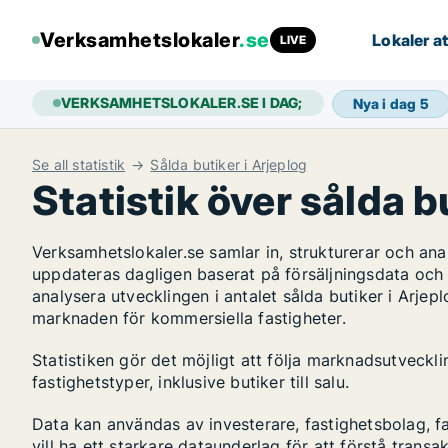
Verksamhetslokaler
.se
Lokaler at
LIVE
VERKSAMHETSLOKALER.SE I DAG;
Nya i dag
5
Se all statistik
Sålda butiker i Arjeplog
Statistik över sålda b
Verksamhetslokaler.se samlar in, strukturerar och an
uppdateras dagligen baserat på försäljningsdata och
analysera utvecklingen i antalet sålda butiker i Arjepl
marknaden för kommersiella fastigheter.
Statistiken gör det möjligt att följa marknadsutveckl
fastighetstyper, inklusive butiker till salu.
Data kan användas av investerare, fastighetsbolag, f
vill ha ett starkare dataunderlag för att förstå transa