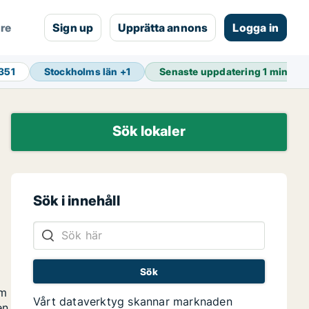
are
Sign up
Upprätta annons
Logga in
 351
Stockholms län
+
1
Senaste uppdatering
1 min se
Sök lokaler
Sök i innehåll
om
Vårt dataverktyg skannar marknaden
en