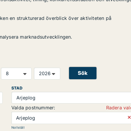
tiken en strukturerad överblick över aktiviteten på
analysera marknadsutvecklingen.
Sök
STAD
Arjeplog
Valda postnummer:
Radera val
⨯
Arjeplog
Nollställ