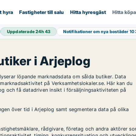
t hyra
Fastigheter till salu
Hitta hyresgäst
Hitta köp
Uppdaterade 24h
43
Notifikationer om nya bostäder
10
utiker i Arjeplog
alyserar löpande marknadsdata om sålda butiker. Data
 marknadsaktivitet på Verksamhetslokaler.se. Här kan du
og och få datadriven insikt i försäljningsaktiviteten på
ingen över tid i Arjeplog samt segmentera data på olika
astighetsmäklare, rådgivare, företag och andra aktörer s
ktionsaktivitet, timing, konkurrenssituation och utveckling