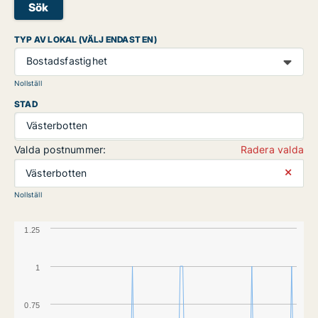
Sök
TYP AV LOKAL (VÄLJ ENDAST EN)
Bostadsfastighet
Nollställ
STAD
Västerbotten
Valda postnummer:
Radera valda
⨯
Västerbotten
Nollställ
1.25
1
0.75