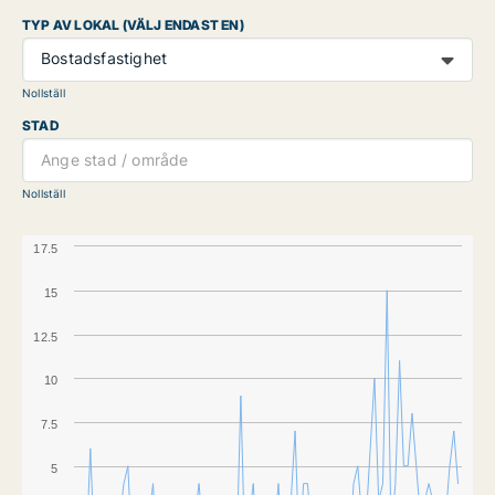
TYP AV LOKAL (VÄLJ ENDAST EN)
Bostadsfastighet
Nollställ
STAD
Nollställ
17.5
15
12.5
10
7.5
5