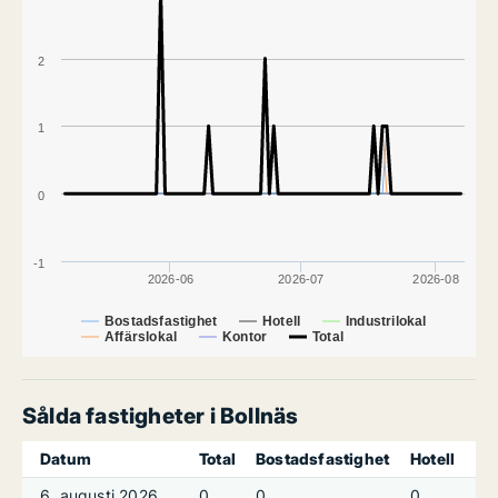
2
1
0
-1
2026-06
2026-07
2026-08
Bostadsfastighet
Hotell
Industrilokal
Affärslokal
Kontor
Total
Sålda fastigheter i Bollnäs
Datum
Total
Bostadsfastighet
Hotell
In
6. augusti 2026
0
0
0
0