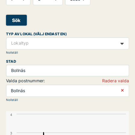
Sök
TYP AV LOKAL (VÄLJ ENDAST EN)
Lokaltyp
Nollställ
STAD
Bollnäs
Valda postnummer:
Radera valda
⨯
Bollnäs
Nollställ
4
3