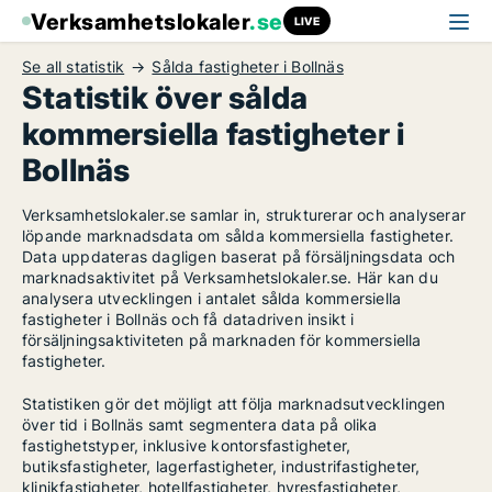
Verksamhetslokaler
.se
LIVE
Se all statistik
Sålda fastigheter i Bollnäs
Statistik över sålda
kommersiella fastigheter i
Bollnäs
Verksamhetslokaler.se samlar in, strukturerar och analyserar
löpande marknadsdata om sålda kommersiella fastigheter.
Data uppdateras dagligen baserat på försäljningsdata och
marknadsaktivitet på Verksamhetslokaler.se. Här kan du
analysera utvecklingen i antalet sålda kommersiella
fastigheter i Bollnäs och få datadriven insikt i
försäljningsaktiviteten på marknaden för kommersiella
fastigheter.
Statistiken gör det möjligt att följa marknadsutvecklingen
över tid i Bollnäs samt segmentera data på olika
fastighetstyper, inklusive kontorsfastigheter,
butiksfastigheter, lagerfastigheter, industrifastigheter,
klinikfastigheter, hotellfastigheter, hyresfastigheter,