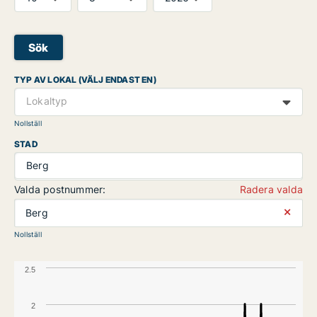
Sök
TYP AV LOKAL (VÄLJ ENDAST EN)
Lokaltyp
Nollställ
STAD
Berg
Valda postnummer:
Radera valda
⨯
Berg
Nollställ
2.5
2