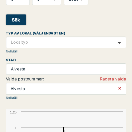
Sök
TYP AV LOKAL (VÄLJ ENDAST EN)
Lokaltyp
Nollställ
STAD
Alvesta
Valda postnummer:
Radera valda
⨯
Alvesta
Nollställ
1.25
1