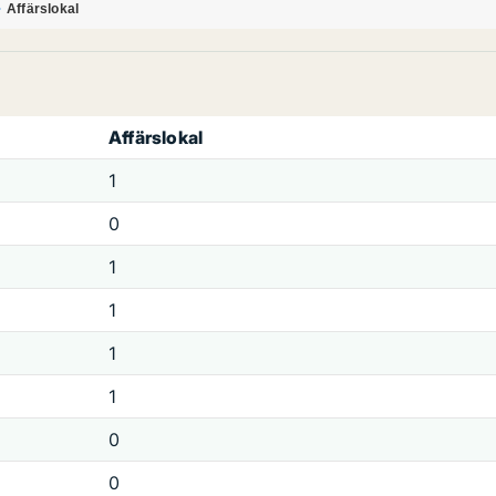
Affärslokal
Affärslokal
1
0
1
1
1
1
0
0