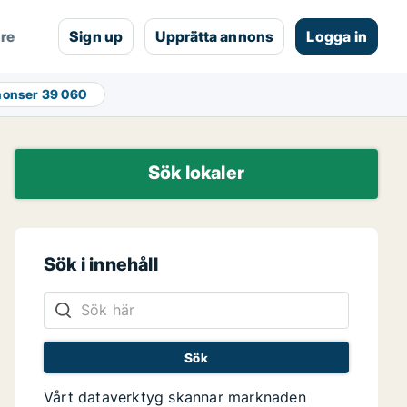
are
Sign up
Upprätta annons
Logga in
nonser
39 060
Sök lokaler
Sök i innehåll
Vårt dataverktyg skannar marknaden