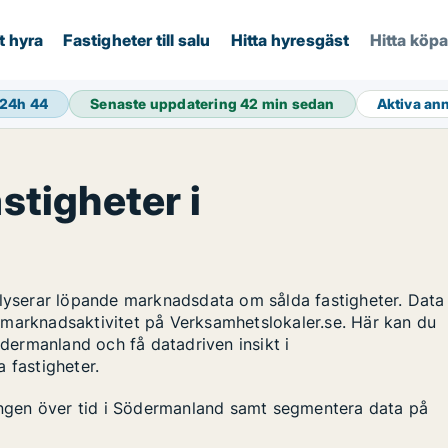
t hyra
Fastigheter till salu
Hitta hyresgäst
Hitta köp
 24h
44
Senaste uppdatering
42 min sedan
Aktiva an
astigheter i
alyserar löpande marknadsdata om sålda fastigheter. Data
 marknadsaktivitet på Verksamhetslokaler.se. Här kan du
ödermanland och få datadriven insikt i
 fastigheter.
lingen över tid i Södermanland samt segmentera data på