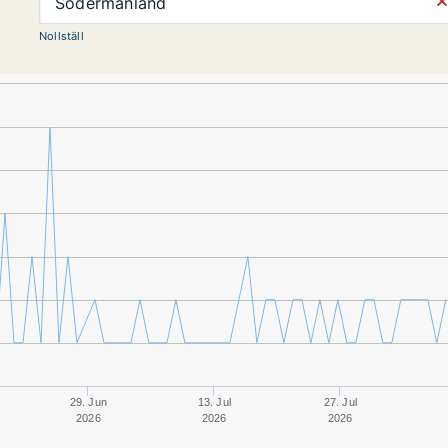
⨯
Södermanland
Nollställ
29. Jun
13. Jul
27. Jul
2026
2026
2026