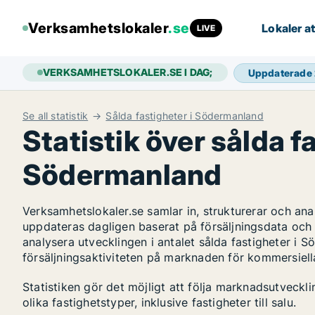
Verksamhetslokaler
.se
Lokaler at
LIVE
VERKSAMHETSLOKALER.SE I DAG;
Uppdaterade
Se all statistik
Sålda fastigheter i Södermanland
Statistik över sålda f
Södermanland
Verksamhetslokaler.se samlar in, strukturerar och an
uppdateras dagligen baserat på försäljningsdata och
analysera utvecklingen i antalet sålda fastigheter i S
försäljningsaktiviteten på marknaden för kommersiella
Statistiken gör det möjligt att följa marknadsutveck
olika fastighetstyper, inklusive fastigheter till salu.