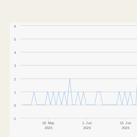
6
5
4
3
2
1
0
-1
18. May
1. Jun
15. Jun
2026
2026
2026