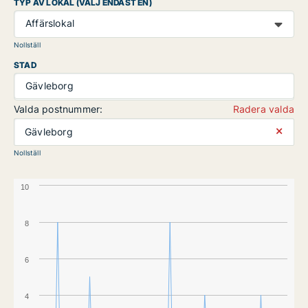
TYP AV LOKAL (VÄLJ ENDAST EN)
Affärslokal
Nollställ
STAD
Gävleborg
Valda postnummer:
Radera valda
⨯
Gävleborg
Nollställ
10
8
6
4