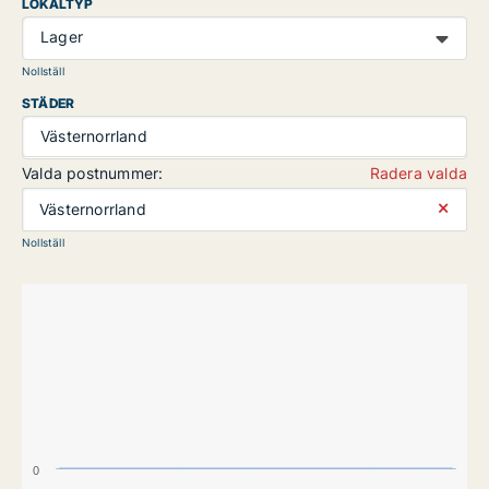
LOKALTYP
Lager
Nollställ
STÄDER
Västernorrland
Valda postnummer:
Radera valda
⨯
Västernorrland
Nollställ
0