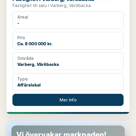
Fastighet till salu i Varberg, Väröbacka
Areal
-
Pris
Ca. 8 000 000 kr.
Område
Varberg, Väröbacka
Type
Affärslokal
Mer info
Fastighet i Varberg
Vi övervakar marknaden!