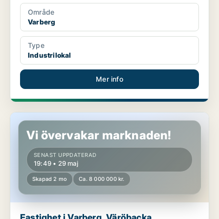
Område
Varberg
Type
Industrilokal
Mer info
Fastighet i Varberg, Väröbacka
Vi övervakar marknaden!
SENAST UPPDATERAD
19:49 • 29 maj
Skapad 2 mo
Ca. 8 000 000 kr.
Fastighet i Varberg, Väröbacka