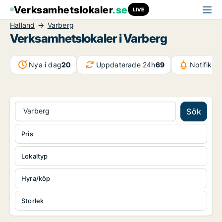
Verksamhetslokaler
.se
LIVE
Halland
Varberg
Verksamhetslokaler i Varberg
Nya i dag
20
Uppdaterade 24h
69
Notifikat
Varberg
Sök
Pris
Lokaltyp
Hyra/köp
Storlek