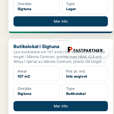
Område
Type
Sigtuna
Lager
Mer info
PLATINA
Butikslokal i Sigtuna
Butikslokal i Sigtuna
Ljus butikslokal om 107 kvm i två väderstreck mitt på
torget i Märsta Centrum, granne med H&M, ICA och
Willys.I hjärtat av Märsta Centrum, precis vid torget ...
Areal
Pris pr. md.
107 m2
Inte angivet
Område
Type
Sigtuna
Butikslokal
Mer info