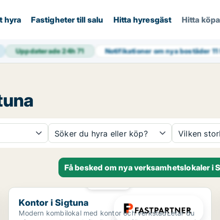
t hyra
Fastigheter till salu
Hitta hyresgäst
Hitta köp
Uppdaterade 24h
71
Notifikationer om nya bostäder
11
tuna
Söker du hyra eller köp?
Vilken sto
Få besked om nya verksamhetslokaler i 
PLATINA
Kontor i Sigtuna
Kontor i Sigtuna
Modern kombilokal med kontor och verkstadLetar du