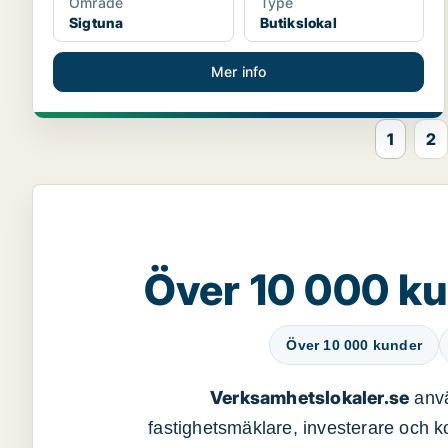
Område
Type
Sigtuna
Butikslokal
Mer info
1
2
Över 10 000 ku
Över 10 000 kunder
Verksamhetslokaler.se
anvä
fastighetsmäklare, investerare och ko