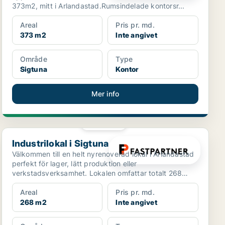
373m2, mitt i Arlandastad.Rumsindelade kontorsr...
Areal
Pris pr. md.
373 m2
Inte angivet
Område
Type
Sigtuna
Kontor
Mer info
PLATINA
Industrilokal i Sigtuna
Industrilokal i Sigtuna
Välkommen till en helt nyrenoverad lokal i Arlandastad
perfekt för lager, lätt produktion eller
verkstadsverksamhet. Lokalen omfattar totalt 268
kvm och har ...
Areal
Pris pr. md.
268 m2
Inte angivet