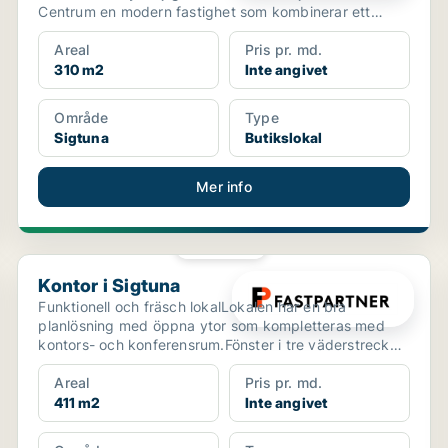
Centrum en modern fastighet som kombinerar ett
starkt ha...
Areal
Pris pr. md.
310 m2
Inte angivet
Område
Type
Sigtuna
Butikslokal
Mer info
PLATINA
Kontor i Sigtuna
Kontor i Sigtuna
Funktionell och fräsch lokalLokalen har en bra
planlösning med öppna ytor som kompletteras med
kontors- och konferensrum.Fönster i tre väderstreck
och hiss s...
Areal
Pris pr. md.
411 m2
Inte angivet