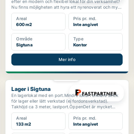
efter en modern och flexibel lokal för din verksamhet?
Nu finns möjligheten att hyra ett nyrenoverat och my...
Areal
Pris pr. md.
600 m2
Inte angivet
Område
Type
Sigtuna
Kontor
Mer info
PLATINA
Lager i Sigtuna
Lager i Sigtuna
En lagerlokal med en port.Mindre lokal i enklare skick
för lager eller lätt verkstad (ej fordonsverkstad).
Takhöjd ca 3 meter, lastport.ÖppenDet är mycket
sm...
Areal
Pris pr. md.
133 m2
Inte angivet