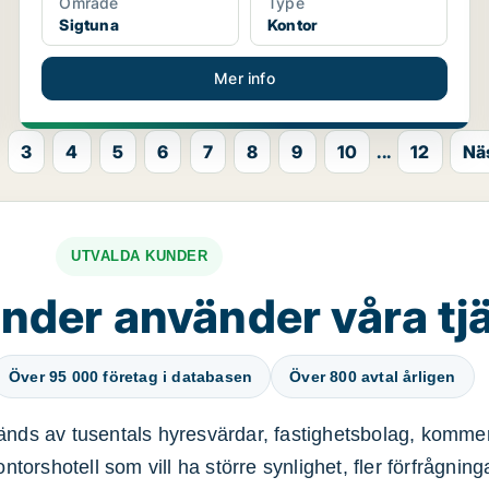
Område
Type
Sigtuna
Kontor
Mer info
3
4
5
6
7
8
9
10
...
12
Nä
UTVALDA KUNDER
nder använder våra tj
Över 95 000 företag i databasen
Över 800 avtal årligen
nds av tusentals hyresvärdar, fastighetsbolag, kommer
ntorshotell som vill ha större synlighet, fler förfrågnin