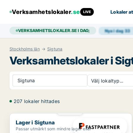
Verksamhetslokaler
.se
Lokaler at
LIVE
VERKSAMHETSLOKALER.SE I DAG;
Nya i dag
33
Stockholms län
Sigtuna
Verksamhetslokaler i Sig
Sigtuna
Välj lokaltyp...
207 lokaler hittades
PLATINA
Lager i Sigtuna
Lager i Sigtuna
Passar utmärkt som mindre lager eller