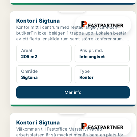
PLATINA
Kontor i Sigtuna
Kontor i Sigtuna
Kontor mitt i centrum med restauranger, café och
butikerFin lokal belägen 1 trappa upp. Lokalen består
av ett flertal enskilda rum samt större konferensrum. ...
Areal
Pris pr. md.
205 m2
Inte angivet
Område
Type
Sigtuna
Kontor
Mer info
PLATINA
Kontor i Sigtuna
Kontor i Sigtuna
Välkommen till Fastoffice Märsta!Vi vet att
arbetsplatsen är så mycket mer än bara en plats för