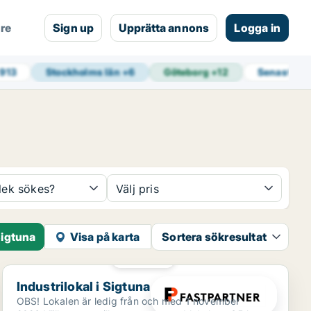
are
Sign up
Upprätta annons
Logga in
 913
Stockholms län
+
6
Göteborg
+
12
Senaste u
rlek sökes?
Välj pris
Sigtuna
Visa på karta
Sortera sökresultat
PLATINA
Industrilokal i Sigtuna
Industrilokal i Sigtuna
OBS! Lokalen är ledig från och med 1 november