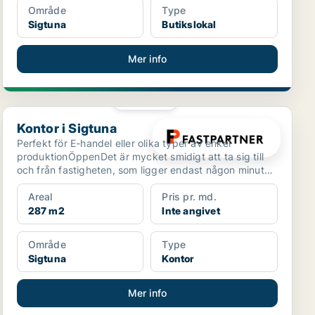
Område
Type
Sigtuna
Butikslokal
Mer info
PLATINA
Kontor i Sigtuna
Kontor i Sigtuna
Perfekt för E-handel eller olika typer av enkel
produktionÖppenDet är mycket smidigt att ta sig till
och från fastigheten, som ligger endast någon minut
från...
Areal
Pris pr. md.
287 m2
Inte angivet
Område
Type
Sigtuna
Kontor
Mer info