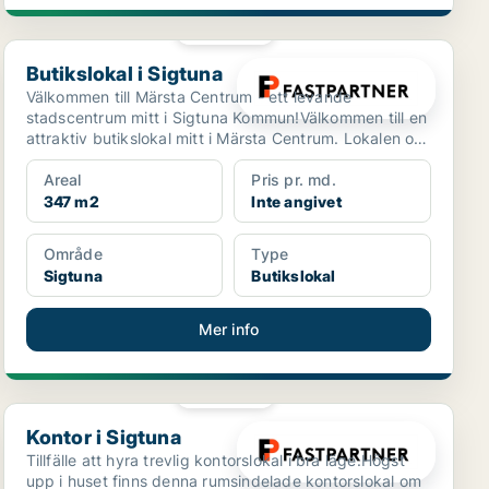
PLATINA
Butikslokal i Sigtuna
Butikslokal i Sigtuna
Välkommen till Märsta Centrum - ett levande
stadscentrum mitt i Sigtuna Kommun!Välkommen till en
attraktiv butikslokal mitt i Märsta Centrum. Lokalen om
347 ...
Areal
Pris pr. md.
347 m2
Inte angivet
Område
Type
Sigtuna
Butikslokal
Mer info
PLATINA
Kontor i Sigtuna
Kontor i Sigtuna
Tillfälle att hyra trevlig kontorslokal i bra läge.Högst
upp i huset finns denna rumsindelade kontorslokal om