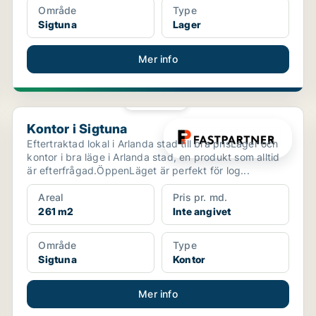
Område
Type
Sigtuna
Lager
Mer info
PLATINA
Kontor i Sigtuna
Kontor i Sigtuna
Eftertraktad lokal i Arlanda stad till bra prisLager och
kontor i bra läge i Arlanda stad, en produkt som alltid
är efterfrågad.ÖppenLäget är perfekt för log...
Areal
Pris pr. md.
261 m2
Inte angivet
Område
Type
Sigtuna
Kontor
Mer info