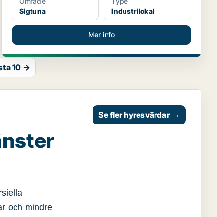
Område
Type
Sigtuna
Industrilokal
Mer info
sta 10 →
Se fler hyresvärdar
→
änster
siella
gar och mindre