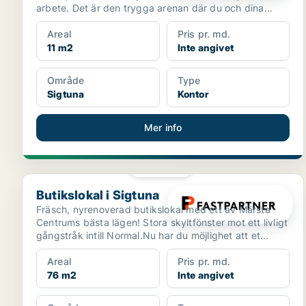
arbete. Det är den trygga arenan där du och dina
kollegor umg...
Areal
Pris pr. md.
11 m2
Inte angivet
Område
Type
Sigtuna
Kontor
Mer info
PLATINA
Butikslokal i Sigtuna
Butikslokal i Sigtuna
Fräsch, nyrenoverad butikslokal med ett av Märsta
Centrums bästa lägen! Stora skyltfönster mot ett livligt
gångstråk intill Normal.Nu har du möjlighet att et...
Areal
Pris pr. md.
76 m2
Inte angivet