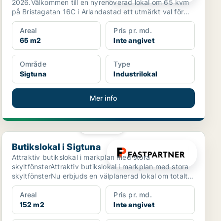
2026.Välkommen till en nyrenoverad lokal om 65 kvm
på Bristagatan 16C i Arlandastad ett utmärkt val för
dig som...
Areal
Pris pr. md.
65 m2
Inte angivet
Område
Type
Sigtuna
Industrilokal
Mer info
PLATINA
Butikslokal i Sigtuna
Butikslokal i Sigtuna
Attraktiv butikslokal i markplan med stora
skyltfönsterAttraktiv butikslokal i markplan med stora
skyltfönsterNu erbjuds en välplanerad lokal om totalt
cirka...
Areal
Pris pr. md.
152 m2
Inte angivet