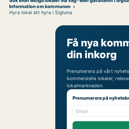
Sök efter lediga lokaler via väg- eller gatunamn i Sigt
Information om kommunen
Hyra lokal att hyra i Sigtuna
Få nya komme
din inkorg
Prenumerera på vårt nyhets
kommersiella lokaler, relev
lokalmarknaden.
Prenumerera på nyhetsb
Email