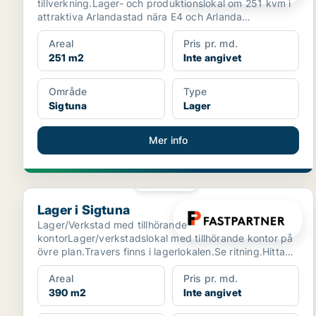
tillverkning.Lager- och produktionslokal om 251 kvm i
attraktiva Arlandastad nära E4 och Arlanda
Välkommen till en fl...
Areal
Pris pr. md.
251 m2
Inte angivet
Område
Type
Sigtuna
Lager
Mer info
PLATINA
Lager i Sigtuna
Lager i Sigtuna
Lager/Verkstad med tillhörande
kontorLager/verkstadslokal med tillhörande kontor på
övre plan.Travers finns i lagerlokalen.Se ritning.Hitta
hit med SLFastPar...
Areal
Pris pr. md.
390 m2
Inte angivet