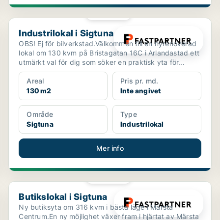
PLATINA
Industrilokal i Sigtuna
Industrilokal i Sigtuna
OBS! Ej för bilverkstad.Välkommen till en nyrenoverad
lokal om 130 kvm på Bristagatan 16C i Arlandastad ett
utmärkt val för dig som söker en praktisk yta för...
Areal
Pris pr. md.
130 m2
Inte angivet
Område
Type
Sigtuna
Industrilokal
Mer info
PLATINA
Butikslokal i Sigtuna
Butikslokal i Sigtuna
Ny butiksyta om 316 kvm i bästa läge i Märsta
Centrum.En ny möjlighet växer fram i hjärtat av Märsta