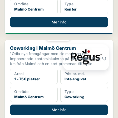
Område
Type
Malmö Centrum
Kontor
Mer info
PLATINA
Coworking i Malmö Centrum
Coworking i Malmö Centrum
"Odla nya framgångar med de moderna och
imponerande kontorslokalerna på Vista Hyllie. Bara 6,1
km från Malmö och en kort promenad till Hyllie
tågstation, pla...
Areal
Pris pr. md.
1 - 750 platser
Inte angivet
Område
Type
Malmö Centrum
Coworking
Mer info