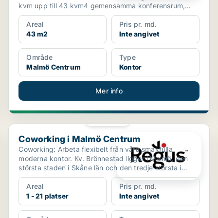
kvm upp till 43 kvm4 gemensamma konferensrum,
varav...
Areal
Pris pr. md.
43 m2
Inte angivet
Område
Type
Malmö Centrum
Kontor
Mer info
PLATINA
Coworking i Malmö Centrum
Coworking i Malmö Centrum
Coworking: Arbeta flexibelt från våra smakfulla
moderna kontor. Kv. Brönnestad ligger i Malmö, den
största staden i Skåne län och den tredje största i
Sverig...
Areal
Pris pr. md.
1 - 21 platser
Inte angivet