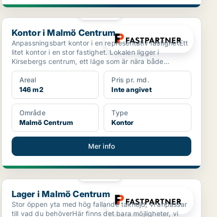
PLATINA
Kontor i Malmö Centrum
Kontor i Malmö Centrum
Anpassningsbart kontor i en representativ fastighetEtt
litet kontor i en stor fastighet. Lokalen ligger i
Kirsebergs centrum, ett läge som är nära både
Malmö...
Areal
Pris pr. md.
146 m2
Inte angivet
Område
Type
Malmö Centrum
Kontor
Mer info
PLATINA
Lager i Malmö Centrum
Lager i Malmö Centrum
Stor öppen yta med hög fallande takhöjd, vi anpassar
till vad du behöverHär finns det bara möjligheter, vi