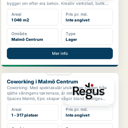
bygger om efter era behov. Kreativ verkstad, butik...
Areal
Pris pr. md.
1 046 m2
Inte angivet
Område
Type
Malmö Centrum
Lager
Mer info
PLATINA
Coworking i Malmö Centrum
Coworking i Malmö Centrum
Coworking: Med spektakulär utsikt över staden från
sjätte våningens takterrass, är det inte konstigt att
Spaces Malmö, Epic skapar vågor bland Sveriges
yrkes...
Areal
Pris pr. md.
1 - 317 platser
Inte angivet