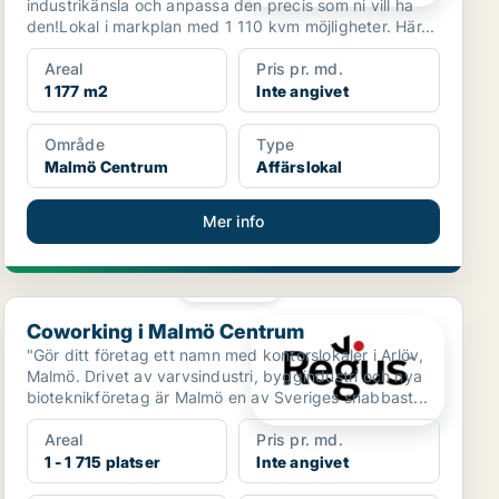
industrikänsla och anpassa den precis som ni vill ha
den!Lokal i markplan med 1 110 kvm möjligheter. Här...
Areal
Pris pr. md.
1 177 m2
Inte angivet
Område
Type
Malmö Centrum
Affärslokal
Mer info
PLATINA
Coworking i Malmö Centrum
Coworking i Malmö Centrum
"Gör ditt företag ett namn med kontorslokaler i Arlöv,
Malmö. Drivet av varvsindustri, byggindustri och nya
bioteknikföretag är Malmö en av Sveriges snabbast...
Areal
Pris pr. md.
1 - 1 715 platser
Inte angivet