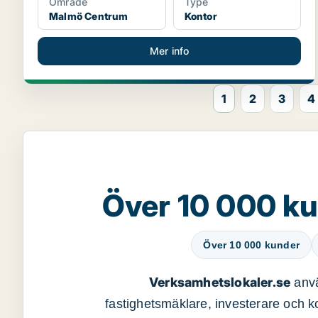
Område
Type
Malmö Centrum
Kontor
Mer info
1
2
3
4
Över 10 000 ku
Över 10 000 kunder
Verksamhetslokaler.se
anvä
fastighetsmäklare, investerare och ko