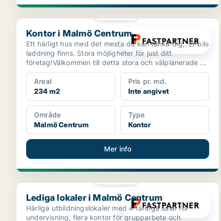
PLATINA
Kontor i Malmö Centrum
Kontor i Malmö Centrum
Ett härligt hus med det mesta du kan tänka dig,. El-bils
laddning finns. Stora möjligheter för just ditt
företag!Välkommen till detta stora och välplanerade ...
Areal
Pris pr. md.
234 m2
Inte angivet
Område
Type
Malmö Centrum
Kontor
Mer info
PLATINA
Lediga lokaler i Malmö Centrum
Lediga lokaler i Malmö Centrum
Härliga utbildningslokaler med 4 färdiga salar för
undervisning, flera kontor för grupparbete och