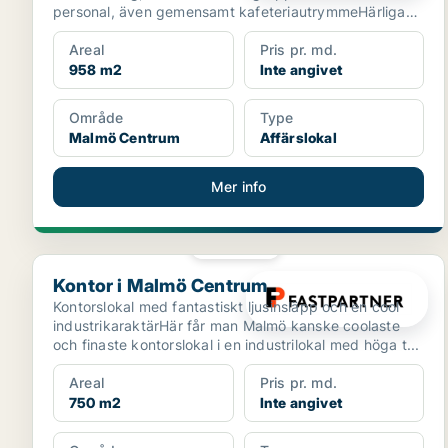
personal, även gemensamt kafeteriautrymmeHärliga
utbildning...
Areal
Pris pr. md.
958 m2
Inte angivet
Område
Type
Malmö Centrum
Affärslokal
Mer info
PLATINA
Kontor i Malmö Centrum
Kontor i Malmö Centrum
Kontorslokal med fantastiskt ljusinsläpp och en cool
industrikaraktärHär får man Malmö kanske coolaste
och finaste kontorslokal i en industrilokal med höga t...
Areal
Pris pr. md.
750 m2
Inte angivet