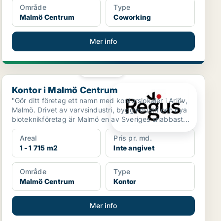
Område
Type
Malmö Centrum
Coworking
Mer info
PLATINA
Kontor i Malmö Centrum
Kontor i Malmö Centrum
"Gör ditt företag ett namn med kontorslokaler i Arlöv,
Malmö. Drivet av varvsindustri, byggindustri och nya
bioteknikföretag är Malmö en av Sveriges snabbast...
Areal
Pris pr. md.
1 - 1 715 m2
Inte angivet
Område
Type
Malmö Centrum
Kontor
Mer info