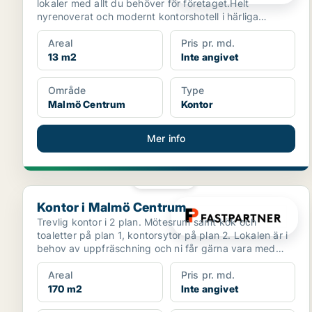
lokaler med allt du behöver för företaget.Helt
nyrenoverat och modernt kontorshotell i härliga
lokaler.R...
Areal
Pris pr. md.
13 m2
Inte angivet
Område
Type
Malmö Centrum
Kontor
Mer info
PLATINA
Kontor i Malmö Centrum
Kontor i Malmö Centrum
Trevlig kontor i 2 plan. Mötesrum samt kök och
toaletter på plan 1, kontorsytor på plan 2. Lokalen är i
behov av uppfräschning och ni får gärna vara med
och ...
Areal
Pris pr. md.
170 m2
Inte angivet