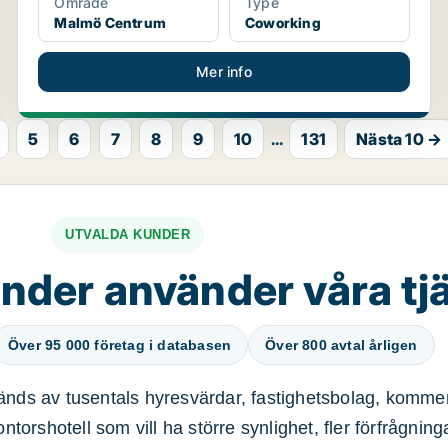
Område
Type
Malmö Centrum
Coworking
Mer info
5
6
7
8
9
10
...
131
Nästa 10 →
UTVALDA KUNDER
nder använder våra tj
Över 95 000 företag i databasen
Över 800 avtal årligen
nds av tusentals hyresvärdar, fastighetsbolag, kommer
ntorshotell som vill ha större synlighet, fler förfrågnin