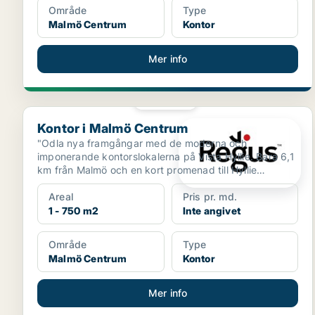
Område
Type
Malmö Centrum
Kontor
Mer info
PLATINA
Kontor i Malmö Centrum
Kontor i Malmö Centrum
"Odla nya framgångar med de moderna och
imponerande kontorslokalerna på Vista Hyllie. Bara 6,1
km från Malmö och en kort promenad till Hyllie
tågstation, pla...
Areal
Pris pr. md.
1 - 750 m2
Inte angivet
Område
Type
Malmö Centrum
Kontor
Mer info