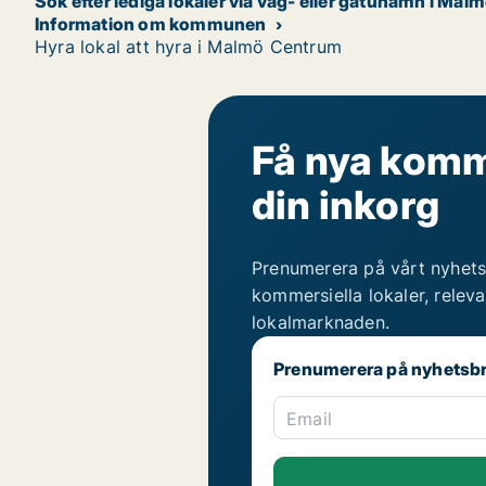
Sök efter lediga lokaler via väg- eller gatunamn i Ma
Information om kommunen
Hyra lokal att hyra i Malmö Centrum
Få nya komme
din inkorg
Prenumerera på vårt nyhets
kommersiella lokaler, relev
lokalmarknaden.
Prenumerera på nyhetsb
Email