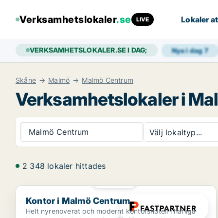
Verksamhetslokaler
.se
Lokaler at
LIVE
VERKSAMHETSLOKALER.SE I DAG;
Nya i dag
7
Skåne
Malmö
Malmö Centrum
Verksamhetslokaler i M
Malmö Centrum
Välj lokaltyp...
2 348 lokaler hittades
PLATINA
Kontor i Malmö Centrum
Kontor i Malmö Centrum
Helt nyrenoverat och modernt kontorshotell i härliga