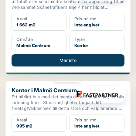
ut totalt eller som mindre kontor efter anpassning till er
verksamhet.Skånetrafikens linje 4 har hållplat...
Areal
Pris pr. md.
1 662 m2
Inte angivet
Område
Type
Malmö Centrum
Kontor
Mer info
PLATINA
Kontor i Malmö Centrum
Kontor i Malmö Centrum
Ett härligt hus med det mesta du kan tänka dig,. El-bils
laddning finns. Stora möjligheter för just ditt
företag!Välkommen till detta stora och välplanerade ...
Areal
Pris pr. md.
995 m2
Inte angivet