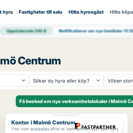
t hyra
Fastigheter till salu
Hitta hyresgäst
Hitta köp
Uppdaterade 24h
8
Notifikationer om nya bostäder
10 3
almö Centrum
Söker du hyra eller köp?
Vilken sto
Få besked om nya verksamhetslokaler i Malmö 
PLATINA
Kontor i Malmö Centrum
Kontor i Malmö Centrum
Ytor som anpassas efter er verksamhet.Ytor som hyrs