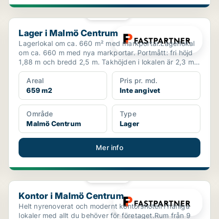
PLATINA
Lager i Malmö Centrum
Lager i Malmö Centrum
Lagerlokal om ca. 660 m² med markportar.Lagerlokal
om ca. 660 m med nya markportar. Portmått: fri höjd
1,88 m och bredd 2,5 m. Takhöjden i lokalen är 2,3 m
o...
Areal
Pris pr. md.
659 m2
Inte angivet
Område
Type
Malmö Centrum
Lager
Mer info
PLATINA
Kontor i Malmö Centrum
Kontor i Malmö Centrum
Helt nyrenoverat och modernt kontorshotell i härliga
lokaler med allt du behöver för företaget.Rum från 9