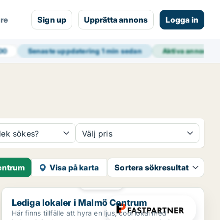
are
Sign up
Upprätta annons
Logga in
00
Senaste uppdatering
1 min sedan
Aktiva annonse
rlek sökes?
Välj pris
Centrum
Visa på karta
Sortera sökresultat
PLATINA
Lediga lokaler i Malmö Centrum
Lediga lokaler i Malmö Centrum
Här finns tillfälle att hyra en ljus, cool lokal med