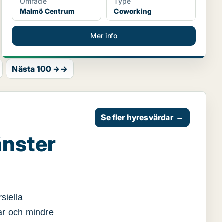
Område
Type
Malmö Centrum
Coworking
Mer info
Nästa 100 →→
Se fler hyresvärdar
→
änster
siella
gar och mindre