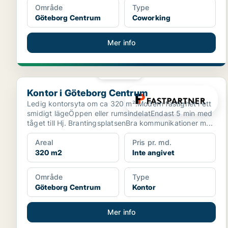
Område
Type
Göteborg Centrum
Coworking
Mer info
PLATINA
Kontor i Göteborg Centrum
Kontor i Göteborg Centrum
Ledig kontorsyta om ca 320 m².Modern fastighet i ett
smidigt lägeÖppen eller rumsindelatEndast 5 min med
tåget till Hj. BrantingsplatsenBra kommunikationer m...
Areal
Pris pr. md.
320 m2
Inte angivet
Område
Type
Göteborg Centrum
Kontor
Mer info