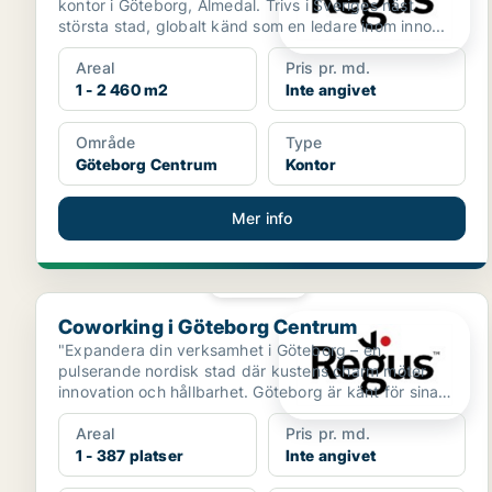
kontor i Göteborg, Almedal. Trivs i Sveriges näst
största stad, globalt känd som en ledare inom inno...
Areal
Pris pr. md.
1 - 2 460 m2
Inte angivet
Område
Type
Göteborg Centrum
Kontor
Mer info
PLATINA
Coworking i Göteborg Centrum
Coworking i Göteborg Centrum
"Expandera din verksamhet i Göteborg – en
pulserande nordisk stad där kustens charm möter
innovation och hållbarhet. Göteborg är känt för sina
historiska sta...
Areal
Pris pr. md.
1 - 387 platser
Inte angivet