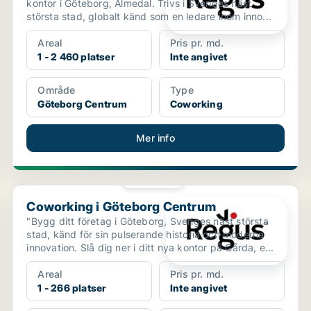
kontor i Göteborg, Almedal. Trivs i Sveriges näst
största stad, globalt känd som en ledare inom inno...
Areal
Pris pr. md.
1 - 2 460 platser
Inte angivet
Område
Type
Göteborg Centrum
Coworking
Mer info
PLATINA
Coworking i Göteborg Centrum
Coworking i Göteborg Centrum
"Bygg ditt företag i Göteborg, Sveriges näst största
stad, känd för sin pulserande historia och moderna
innovation. Slå dig ner i ditt nya kontor på Gårda, e...
Areal
Pris pr. md.
1 - 266 platser
Inte angivet