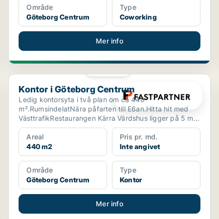
Område
Type
Göteborg Centrum
Coworking
Mer info
PLATINA
Kontor i Göteborg Centrum
Kontor i Göteborg Centrum
Ledig kontorsyta i två plan om ca 440
m².RumsindelatNära påfarten till E6an.Hitta hit med
VästtrafikRestaurangen Kärra Värdshus ligger på 5 min
gångavstånd.S...
Areal
Pris pr. md.
440 m2
Inte angivet
Område
Type
Göteborg Centrum
Kontor
Mer info