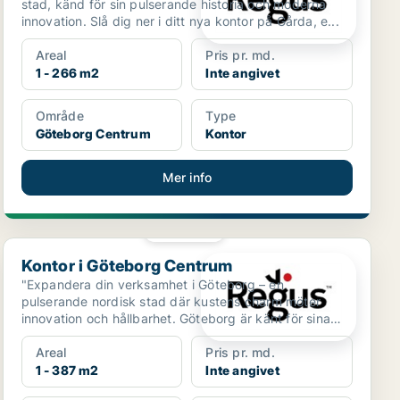
stad, känd för sin pulserande historia och moderna
innovation. Slå dig ner i ditt nya kontor på Gårda, e...
Areal
Pris pr. md.
1 - 266 m2
Inte angivet
Område
Type
Göteborg Centrum
Kontor
Mer info
PLATINA
Kontor i Göteborg Centrum
Kontor i Göteborg Centrum
"Expandera din verksamhet i Göteborg – en
pulserande nordisk stad där kustens charm möter
innovation och hållbarhet. Göteborg är känt för sina
historiska sta...
Areal
Pris pr. md.
1 - 387 m2
Inte angivet