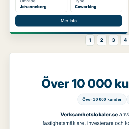
Område
Type
Johanneberg
Coworking
Mer info
1
2
3
4
Över 10 000 ku
Över 10 000 kunder
Verksamhetslokaler.se
anvä
fastighetsmäklare, investerare och ko