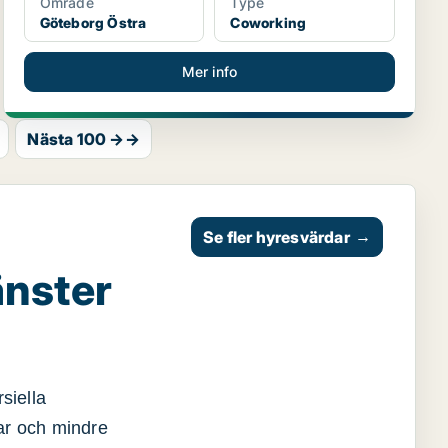
Område
Type
Göteborg Östra
Coworking
Mer info
Nästa 100 →→
Se fler hyresvärdar
→
änster
siella
gar och mindre