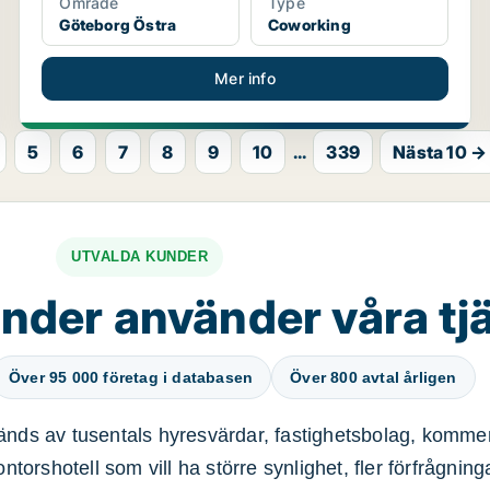
Område
Type
Göteborg Östra
Coworking
Mer info
5
6
7
8
9
10
...
339
Nästa 10 →
UTVALDA KUNDER
nder använder våra tj
Över 95 000 företag i databasen
Över 800 avtal årligen
nds av tusentals hyresvärdar, fastighetsbolag, kommer
ntorshotell som vill ha större synlighet, fler förfrågnin