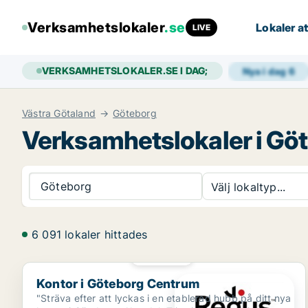
Verksamhetslokaler
.se
Lokaler at
LIVE
VERKSAMHETSLOKALER.SE I DAG;
Nya i dag
6
Västra Götaland
Göteborg
Verksamhetslokaler i Gö
Göteborg
Välj lokaltyp...
6 091 lokaler hittades
PLATINA
Kontor i Göteborg Centrum
Kontor i Göteborg Centrum
"Sträva efter att lyckas i en etablerad hubb på ditt nya