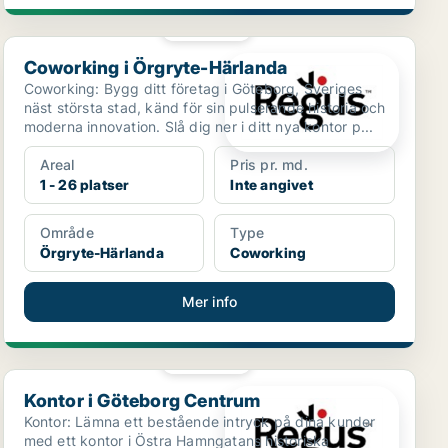
PLATINA
Coworking i Örgryte-Härlanda
Coworking i Örgryte-Härlanda
Coworking: Bygg ditt företag i Göteborg, Sveriges
näst största stad, känd för sin pulserande historia och
moderna innovation. Slå dig ner i ditt nya kontor p...
Areal
Pris pr. md.
1 - 26 platser
Inte angivet
Område
Type
Örgryte-Härlanda
Coworking
Mer info
PLATINA
Kontor i Göteborg Centrum
Kontor i Göteborg Centrum
Kontor: Lämna ett bestående intryck på dina kunder
med ett kontor i Östra Hamngatans historiska