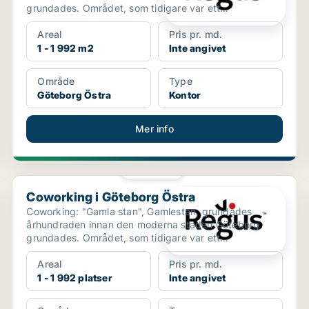
grundades. Området, som tidigare var ett
industricentrum, håller sna...
Areal
Pris pr. md.
1 - 1 992 m2
Inte angivet
Område
Type
Göteborg Östra
Kontor
Mer info
PLATINA
Coworking i Göteborg Östra
Coworking i Göteborg Östra
Coworking: "Gamla stan", Gamlestan, grundades
århundraden innan den moderna staden Göteborg
grundades. Området, som tidigare var ett
industricentrum, håller ...
Areal
Pris pr. md.
1 - 1 992 platser
Inte angivet