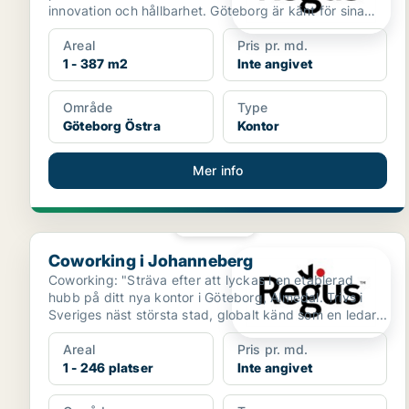
innovation och hållbarhet. Göteborg är känt för sina
histori...
Areal
Pris pr. md.
1 - 387 m2
Inte angivet
Område
Type
Göteborg Östra
Kontor
Mer info
PLATINA
Coworking i Johanneberg
Coworking i Johanneberg
Coworking: "Sträva efter att lyckas i en etablerad
hubb på ditt nya kontor i Göteborg, Almedal. Trivs i
Sveriges näst största stad, globalt känd som en ledar...
Areal
Pris pr. md.
1 - 246 platser
Inte angivet