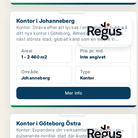
PLATINA
Kontor i Johanneberg
Kontor i Johanneberg
Kontor: Sträva efter att lyckas i en etablerad hubb på
ditt nya kontor i Göteborg, Almedal. Trivs i Sveriges
näst största stad, globalt känd som en ledare in...
Areal
Pris pr. md.
1 - 2 460 m2
Inte angivet
Område
Type
Johanneberg
Kontor
Mer info
PLATINA
Kontor i Göteborg Östra
Kontor i Göteborg Östra
Kontor: Expandera din verksamhet i Göteborg – en
pulserande nordisk stad där kustens charm möter