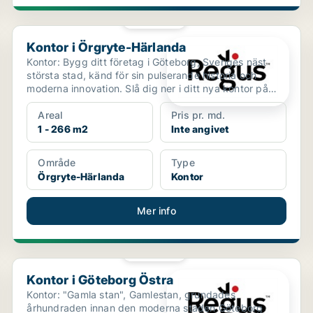
PLATINA
Kontor i Örgryte-Härlanda
Kontor i Örgryte-Härlanda
Kontor: Bygg ditt företag i Göteborg, Sveriges näst
största stad, känd för sin pulserande historia och
moderna innovation. Slå dig ner i ditt nya kontor på
G...
Areal
Pris pr. md.
1 - 266 m2
Inte angivet
Område
Type
Örgryte-Härlanda
Kontor
Mer info
PLATINA
Kontor i Göteborg Östra
Kontor i Göteborg Östra
Kontor: "Gamla stan", Gamlestan, grundades
århundraden innan den moderna staden Göteborg