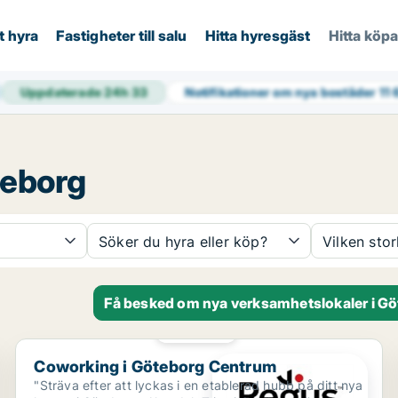
t hyra
Fastigheter till salu
Hitta hyresgäst
Hitta köp
Uppdaterade 24h
33
Notifikationer om nya bostäder
11
teborg
Söker du hyra eller köp?
Vilken sto
Få besked om nya verksamhetslokaler i G
PLATINA
Coworking i Göteborg Centrum
Coworking i Göteborg Centrum
"Sträva efter att lyckas i en etablerad hubb på ditt nya