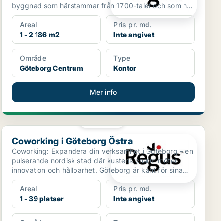
byggnad som härstammar från 1700-talet och som har
en distink...
Areal
Pris pr. md.
1 - 2 186 m2
Inte angivet
Område
Type
Göteborg Centrum
Kontor
Mer info
PLATINA
Coworking i Göteborg Östra
Coworking i Göteborg Östra
Coworking: Expandera din verksamhet i Göteborg – en
pulserande nordisk stad där kustens charm möter
innovation och hållbarhet. Göteborg är känt för sina
hist...
Areal
Pris pr. md.
1 - 39 platser
Inte angivet