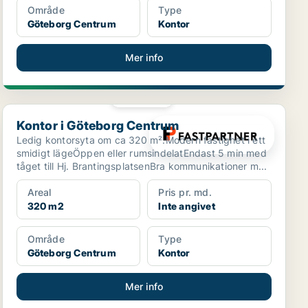
Område
Type
Göteborg Centrum
Kontor
Mer info
PLATINA
Kontor i Göteborg Centrum
Kontor i Göteborg Centrum
Ledig kontorsyta om ca 320 m².Modern fastighet i ett
smidigt lägeÖppen eller rumsindelatEndast 5 min med
tåget till Hj. BrantingsplatsenBra kommunikationer m...
Areal
Pris pr. md.
320 m2
Inte angivet
Område
Type
Göteborg Centrum
Kontor
Mer info