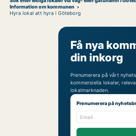
Sök efter lediga lokaler via väg- eller gatunamn i Göte
Information om kommunen
Hyra lokal att hyra i Göteborg
Få nya komme
din inkorg
Prenumerera på vårt nyhets
kommersiella lokaler, relev
lokalmarknaden.
Prenumerera på nyhetsb
Email