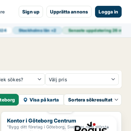
are
Sign up
Upprätta annons
Logga in
 624
Stockholms län
+
2
Senaste uppdatering
26 min s
rlek sökes?
Välj pris
öteborg
Visa på karta
Sortera sökresultat
PLATINA
Kontor i Göteborg Centrum
Kontor i Göteborg Centrum
"Bygg ditt företag i Göteborg, Sveriges näst största