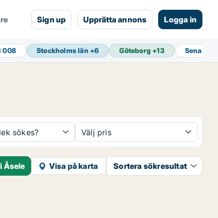
are
Sign up
Upprätta annons
Logga in
3 008
Stockholms län
+
6
Göteborg
+
13
Senaste 
rlek sökes?
Välj pris
i Åsele
Visa på karta
Sortera sökresultat