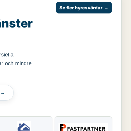
Se fler hyresvärdar
→
änster
siella
gar och mindre
n →