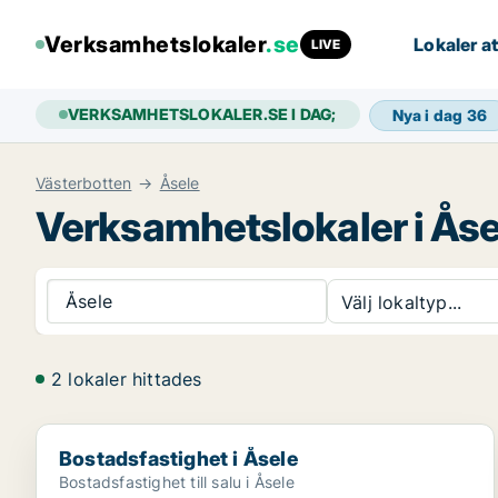
Verksamhetslokaler
.se
Lokaler at
LIVE
VERKSAMHETSLOKALER.SE I DAG;
Nya i dag
36
Västerbotten
Åsele
Verksamhetslokaler i Åse
Åsele
Välj lokaltyp...
2 lokaler hittades
Bostadsfastighet i Åsele
Bostadsfastighet i Åsele
Bostadsfastighet till salu i Åsele