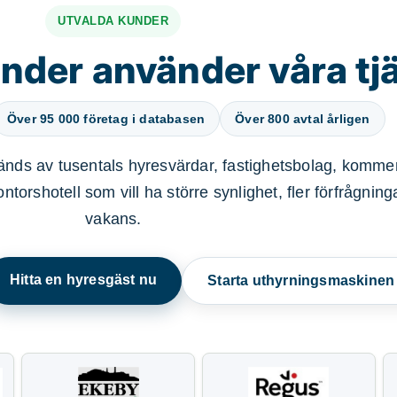
UTVALDA KUNDER
nder använder våra tj
Över 95 000 företag i databasen
Över 800 avtal årligen
nds av tusentals hyresvärdar, fastighetsbolag, kommer
ntorshotell som vill ha större synlighet, fler förfrågnin
vakans.
Hitta en hyresgäst nu
Starta uthyrningsmaskine