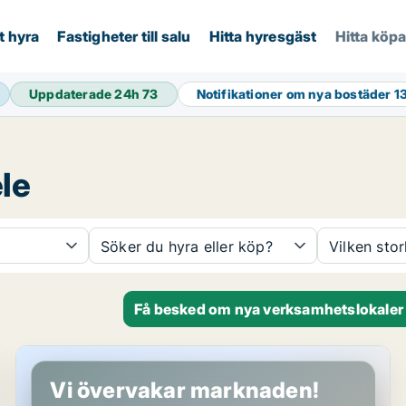
t hyra
Fastigheter till salu
Hitta hyresgäst
Hitta köp
Uppdaterade 24h
73
Notifikationer om nya bostäder
1
le
Söker du hyra eller köp?
Vilken sto
Få besked om nya verksamhetslokaler 
Bostadsfastighet i Åsele
Vi övervakar marknaden!