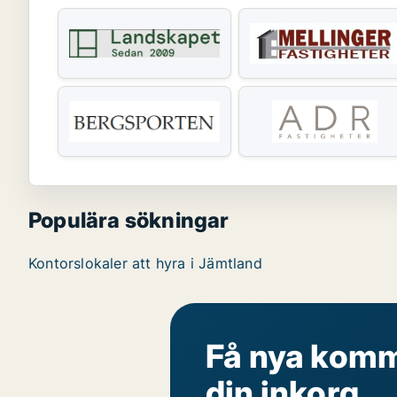
Populära sökningar
Kontorslokaler att hyra i Jämtland
Få nya komme
din inkorg