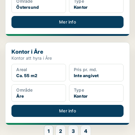
Område
Type
Östersund
Kontor
Mer info
Kontor i Åre
Kontor i Åre
Kontor att hyra i Åre
Areal
Pris pr. md.
Ca. 55 m2
Inte angivet
Område
Type
Åre
Kontor
Mer info
1
2
3
4