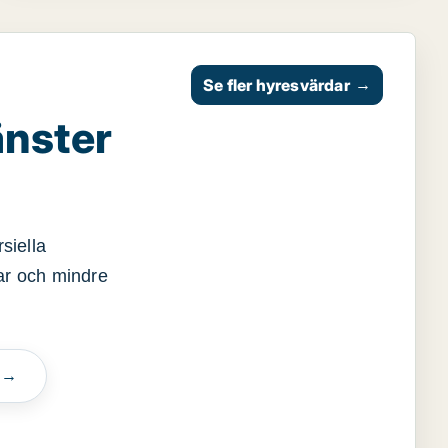
Se fler hyresvärdar
→
änster
siella
gar och mindre
n →