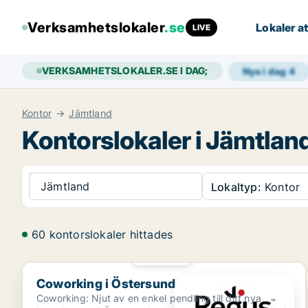
Verksamhetslokaler
.se
Lokaler at
LIVE
VERKSAMHETSLOKALER.SE I DAG;
Nya i dag
4
Kontor
Jämtland
Kontorslokaler i Jämtlan
Jämtland
Lokaltyp:
Kontor
60 kontorslokaler hittades
PLATINA
Coworking i Östersund
Coworking i Östersund
Coworking: Njut av en enkel pendling till ditt nya