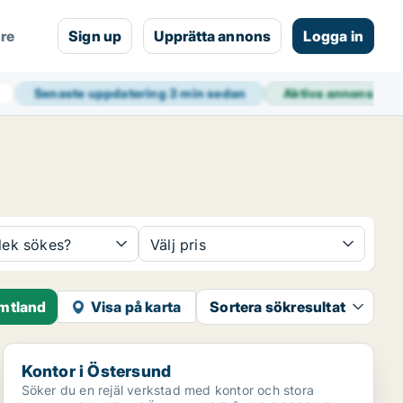
are
Sign up
Upprätta annons
Logga in
Senaste uppdatering
3 min sedan
Aktiva annonser
3
rlek sökes?
Välj pris
ämtland
Visa på karta
Sortera sökresultat
Kontor i Östersund
Kontor i Östersund
Söker du en rejäl verkstad med kontor och stora