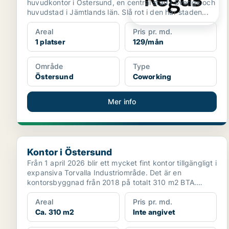
huvudkontor i Östersund, en central stad i Sverige och
huvudstad i Jämtlands län. Slå rot i den här staden...
Areal
Pris pr. md.
1 platser
129/mån
Område
Type
Östersund
Coworking
Mer info
Kontor i Östersund
Kontor i Östersund
Från 1 april 2026 blir ett mycket fint kontor tillgängligt i
expansiva Torvalla Industriområde. Det är en
kontorsbyggnad från 2018 på totalt 310 m2 BTA.
Adre...
Areal
Pris pr. md.
Ca. 310 m2
Inte angivet