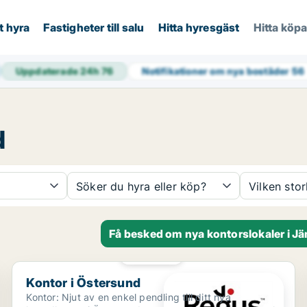
t hyra
Fastigheter till salu
Hitta hyresgäst
Hitta köp
Uppdaterade 24h
76
Notifikationer om nya bostäder
56
d
Söker du hyra eller köp?
Vilken sto
Få besked om nya kontorslokaler i J
PLATINA
Kontor i Östersund
Kontor i Östersund
Kontor: Njut av en enkel pendling till ditt nya