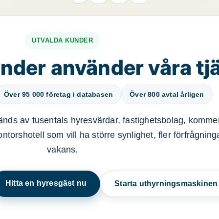
UTVALDA KUNDER
nder använder våra tj
Över 95 000 företag i databasen
Över 800 avtal årligen
nds av tusentals hyresvärdar, fastighetsbolag, kommer
ntorshotell som vill ha större synlighet, fler förfrågnin
vakans.
Hitta en hyresgäst nu
Starta uthyrningsmaskine