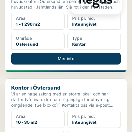
huvudkontor i Östersund, en central stad i Sverige och
huvudstad i Jämtlands län. Slå rot i den här staden
so...
Areal
Pris pr. md.
1 - 1 290 m2
Inte angivet
Område
Type
Östersund
Kontor
Mer info
Kontor i Östersund
Kontor i Östersund
Vi är en nagelsalong med en större lokal, och har
därför två fina extra rum tillgängliga för uthyrning
omgående. (Se [xxxxx] ) Kontakta oss via e-post:
[xx...
Areal
Pris pr. md.
10 - 35 m2
Inte angivet