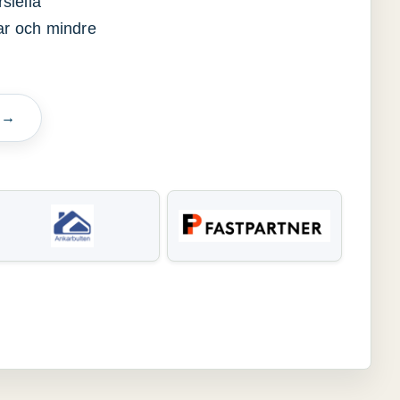
siella
gar och mindre
n →