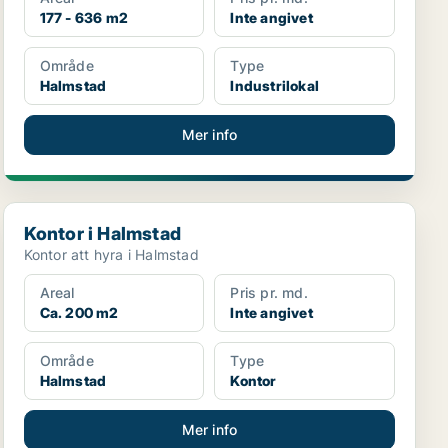
177 - 636 m2
Inte angivet
Område
Type
Halmstad
Industrilokal
Mer info
Kontor i Halmstad
Kontor i Halmstad
Kontor att hyra i Halmstad
Areal
Pris pr. md.
Ca. 200 m2
Inte angivet
Område
Type
Halmstad
Kontor
Mer info