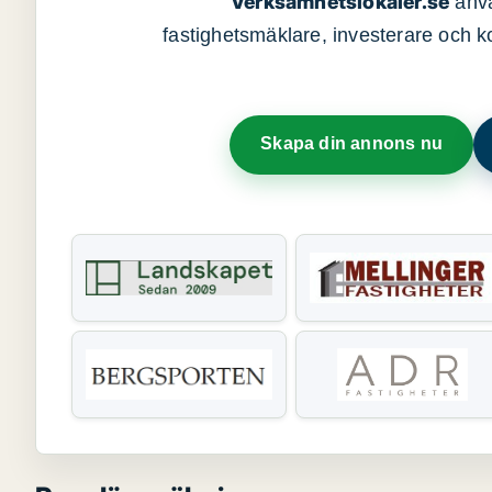
Verksamhetslokaler.se
anvä
fastighetsmäklare, investerare och ko
Skapa din annons nu