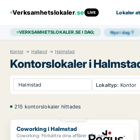
Verksamhetslokaler
.se
Lokaler at
LIVE
VERKSAMHETSLOKALER.SE I DAG;
Nya i dag
7
Kontor
Halland
Halmstad
Kontorslokaler i Halmsta
Halmstad
Lokaltyp:
Kontor
215 kontorslokaler hittades
PLATINA
Coworking i Halmstad
Coworking i Halmstad
Coworking: Förbättra dina affärer på Loarp