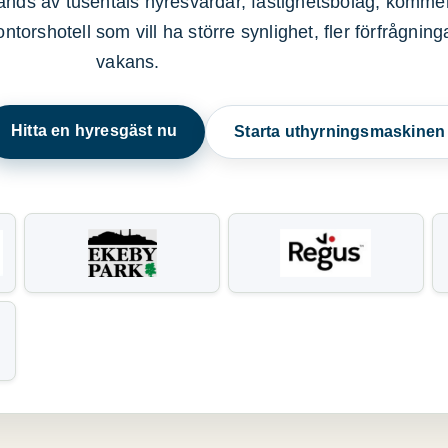
nds av tusentals hyresvärdar, fastighetsbolag, kommer
ntorshotell som vill ha större synlighet, fler förfrågnin
vakans.
Hitta en hyresgäst nu
Starta uthyrningsmaskine