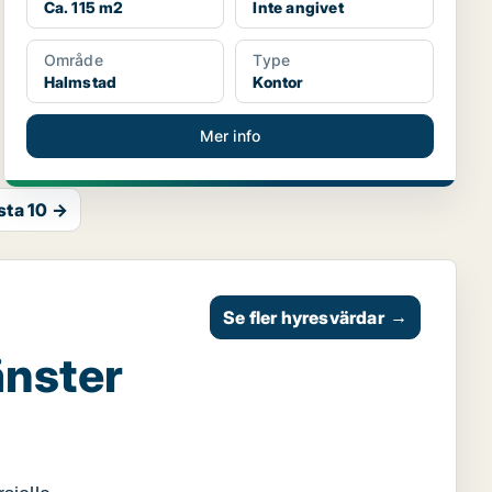
Ca. 115 m2
Inte angivet
Område
Type
Halmstad
Kontor
Mer info
sta 10 →
Se fler hyresvärdar
→
änster