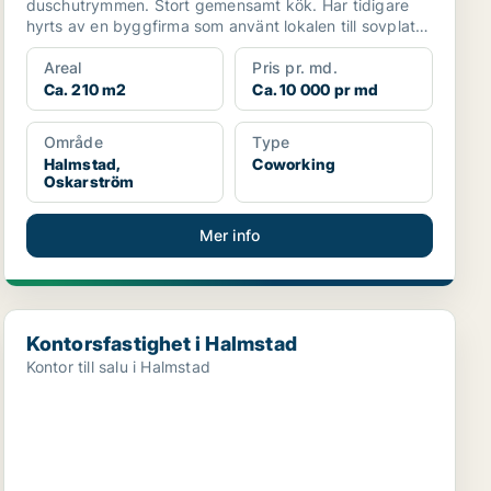
duschutrymmen. Stort gemensamt kök. Har tidigare
hyrts av en byggfirma som använt lokalen till sovplats
för sin...
Areal
Pris pr. md.
Ca. 210 m2
Ca. 10 000 pr md
Område
Type
Halmstad,
Coworking
Oskarström
Mer info
Kontorsfastighet i Halmstad
Kontorsfastighet i Halmstad
Kontor till salu i Halmstad