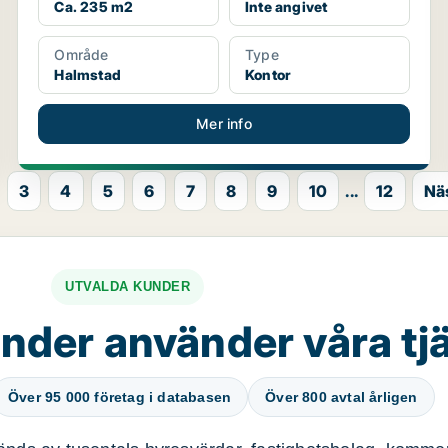
Ca. 235 m2
Inte angivet
Område
Type
Halmstad
Kontor
Mer info
3
4
5
6
7
8
9
10
...
12
Nä
UTVALDA KUNDER
nder använder våra tj
Över 95 000 företag i databasen
Över 800 avtal årligen