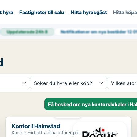
t hyra
Fastigheter till salu
Hitta hyresgäst
Hitta köp
Uppdaterade 24h
8
Notifikationer om nya bostäder
12 0
d
Söker du hyra eller köp?
Vilken sto
Få besked om nya kontorslokaler i H
PLATINA
Kontor i Halmstad
Kontor i Halmstad
Kontor: Förbättra dina affärer på Loarp Gårdkontor,