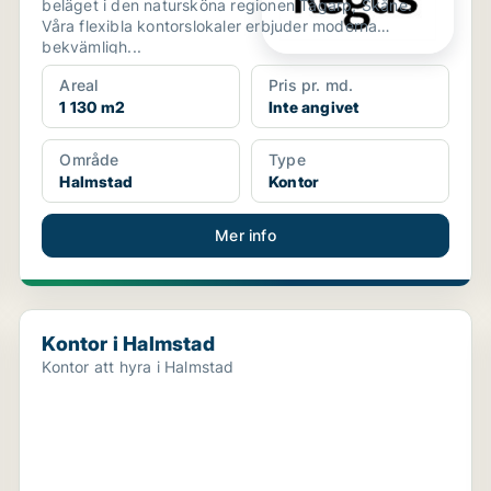
beläget i den natursköna regionen Tågarp, Skåne.
Våra flexibla kontorslokaler erbjuder moderna
bekvämligh...
Areal
Pris pr. md.
1 130 m2
Inte angivet
Område
Type
Halmstad
Kontor
Mer info
Kontor i Halmstad
Kontor i Halmstad
Kontor att hyra i Halmstad