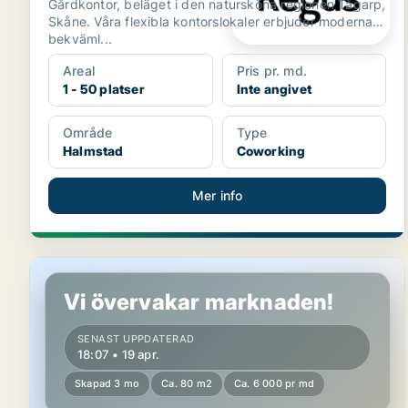
Gårdkontor, beläget i den natursköna regionen Tågarp,
Skåne. Våra flexibla kontorslokaler erbjuder moderna
bekväml...
Areal
Pris pr. md.
1 - 50 platser
Inte angivet
Område
Type
Halmstad
Coworking
Mer info
Kontor i Halmstad
Vi övervakar marknaden!
SENAST UPPDATERAD
18:07 • 19 apr.
Skapad 3 mo
Ca. 80 m2
Ca. 6 000 pr md