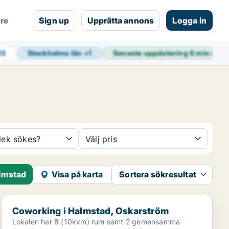
are
Sign up
Upprätta annons
Logga in
13
Stockholms län
+
1
Senaste uppdatering
6 min sed
rlek sökes?
Välj pris
almstad
Visa på karta
Sortera sökresultat
Coworking i Halmstad, Oskarström
Coworking i Halmstad, Oskarström
Lokalen har 8 (10kvm) rum samt 2 gemensamma