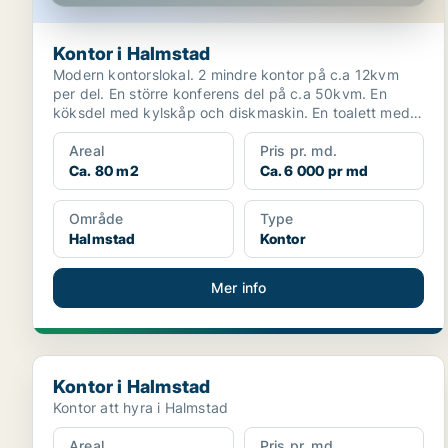
Kontor i Halmstad
Modern kontorslokal. 2 mindre kontor på c.a 12kvm
per del. En större konferens del på c.a 50kvm. En
köksdel med kylskåp och diskmaskin. En toalett med
dusch.
Areal
Pris pr. md.
Ca. 80 m2
Ca. 6 000 pr md
Område
Type
Halmstad
Kontor
Mer info
Kontor i Halmstad
Kontor i Halmstad
Kontor att hyra i Halmstad
Areal
Pris pr. md.