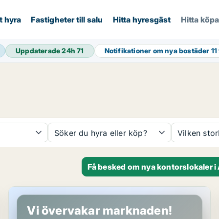
t hyra
Fastigheter till salu
Hitta hyresgäst
Hitta köp
Uppdaterade 24h
71
Notifikationer om nya bostäder
11
Söker du hyra eller köp?
Vilken sto
Få besked om nya kontorslokaler i
Butikslokal i Avesta
Vi övervakar marknaden!