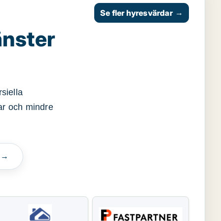
Se fler hyresvärdar
→
änster
siella
gar och mindre
n →