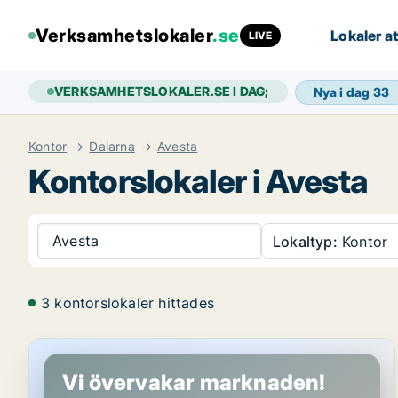
Verksamhetslokaler
.se
Lokaler at
LIVE
VERKSAMHETSLOKALER.SE I DAG;
Nya i dag
33
Kontor
Dalarna
Avesta
Kontorslokaler i Avesta
Avesta
Lokaltyp:
Kontor
3 kontorslokaler hittades
Butikslokal i Avesta
Vi övervakar marknaden!