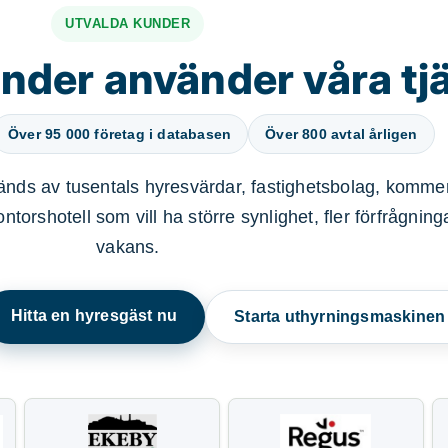
UTVALDA KUNDER
nder använder våra tj
Över 95 000 företag i databasen
Över 800 avtal årligen
nds av tusentals hyresvärdar, fastighetsbolag, kommer
ntorshotell som vill ha större synlighet, fler förfrågnin
vakans.
Hitta en hyresgäst nu
Starta uthyrningsmaskine