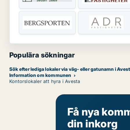
Populära sökningar
Sök efter lediga lokaler via väg- eller gatunamn i Aves
Information om kommunen
Kontorslokaler att hyra i Avesta
Få nya komme
din inkorg