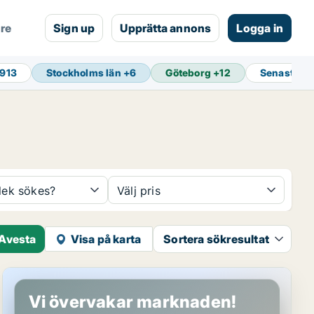
are
Sign up
Upprätta annons
Logga in
 913
Stockholms län
+
6
Göteborg
+
12
Senaste u
rlek sökes?
Välj pris
 Avesta
Visa på karta
Sortera sökresultat
Kontor i Avesta
Vi övervakar marknaden!