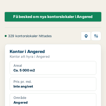
Få besked om nya kontorslokaler i Angered
329 kontorslokaler hittades
Kontor i Angered
Kontor i Angered
Kontor att hyra i Angered
Areal
Ca. 5 000 m2
Pris pr. md.
Inte angivet
Område
Angered