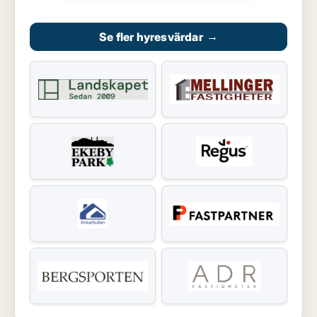
Se fler hyresvärdar
→