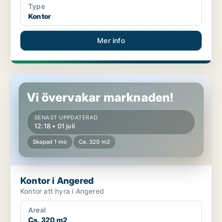
Type
Kontor
Mer info
Kontor i Angered
Vi övervakar marknaden!
SENAST UPPDATERAD
12:18 • 01 juli
Skapad 1 mo
Ca. 320 m2
Kontor i Angered
Kontor att hyra i Angered
Areal
Ca. 320 m2