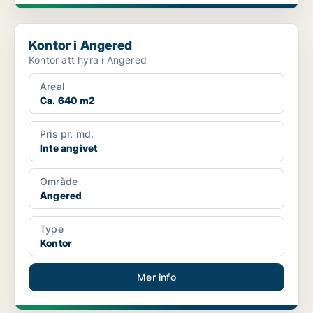
Kontor i Angered
Kontor i Angered
Kontor att hyra i Angered
Areal
Ca. 640 m2
Pris pr. md.
Inte angivet
Område
Angered
Type
Kontor
Mer info