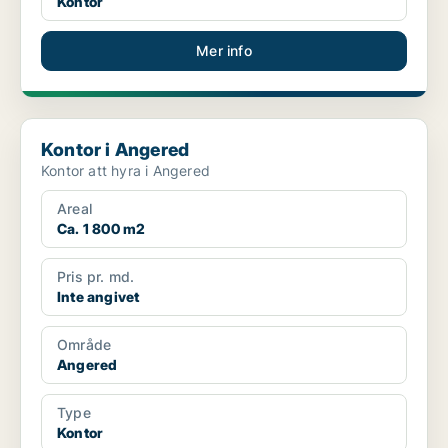
Kontor
Mer info
Kontor i Angered
Kontor i Angered
Kontor att hyra i Angered
Areal
Ca. 1 800 m2
Pris pr. md.
Inte angivet
Område
Angered
Type
Kontor