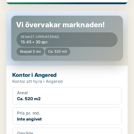
Kontor i Angered
Vi övervakar marknaden!
SENAST UPPDATERAD
15:45 • 30 apr.
Skapad 3 mo
Ca. 520 m2
Kontor i Angered
Kontor att hyra i Angered
Areal
Ca. 520 m2
Pris pr. md.
Inte angivet
Område