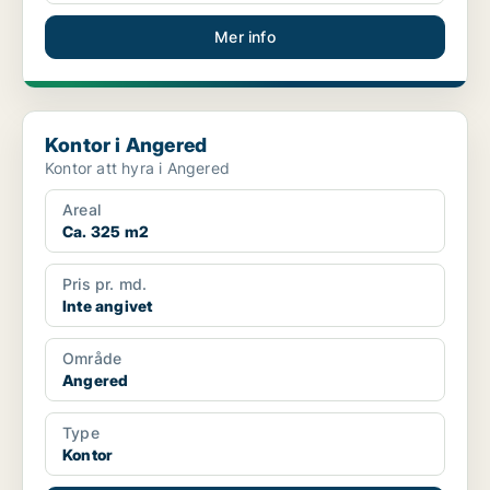
Mer info
Kontor i Angered
Kontor i Angered
Kontor att hyra i Angered
Areal
Ca. 325 m2
Pris pr. md.
Inte angivet
Område
Angered
Type
Kontor