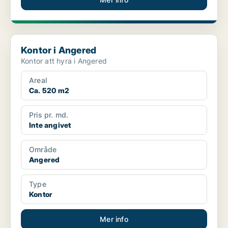
Kontor i Angered
Kontor i Angered
Kontor att hyra i Angered
Areal
Ca. 520 m2
Pris pr. md.
Inte angivet
Område
Angered
Type
Kontor
Mer info