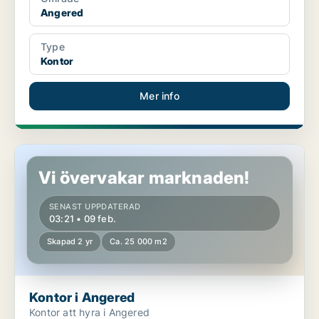
Angered
Type
Kontor
Mer info
Kontor i Angered
Vi övervakar marknaden!
SENAST UPPDATERAD
03:21 • 09 feb.
Skapad 2 yr
Ca. 25 000 m2
Kontor i Angered
Kontor att hyra i Angered