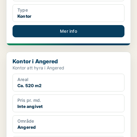
Type
Kontor
Mer info
Kontor i Angered
Kontor i Angered
Kontor att hyra i Angered
Areal
Ca. 520 m2
Pris pr. md.
Inte angivet
Område
Angered