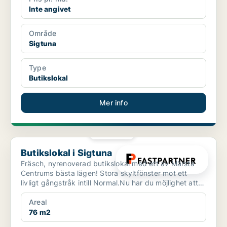
Inte angivet
Område
Sigtuna
Type
Butikslokal
Mer info
PLATINA
Butikslokal i Sigtuna
Butikslokal i Sigtuna
Fräsch, nyrenoverad butikslokal med ett av Märsta
Centrums bästa lägen! Stora skyltfönster mot ett
livligt gångstråk intill Normal.Nu har du möjlighet att
et...
Areal
76 m2