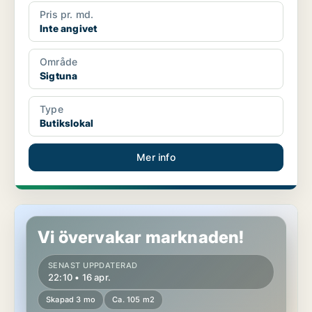
Pris pr. md.
Inte angivet
Område
Sigtuna
Type
Butikslokal
Mer info
Butikslokal i Sigtuna, Märsta
Vi övervakar marknaden!
SENAST UPPDATERAD
22:10 • 16 apr.
Skapad 3 mo
Ca. 105 m2