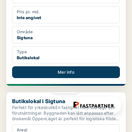
Pris pr. md.
Inte angivet
Område
Sigtuna
Type
Butikslokal
Mer info
PLATINA
Butikslokal i Sigtuna
Butikslokal i Sigtuna
Perfekt för yrkesbutikEn fastighet med bra läge och
förutsättningar. Byggnaden kan lätt anpassas efter
önskemål.ÖppenLäget är perfekt för logistiska flöden
o...
Areal