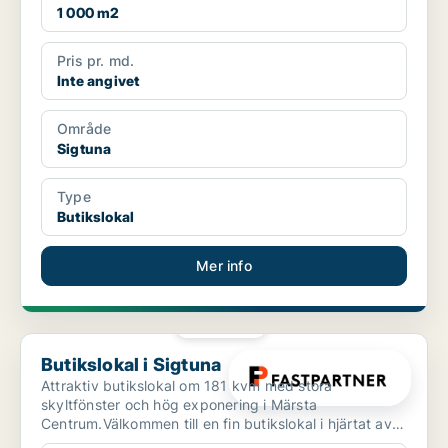
1 000 m2
Pris pr. md.
Inte angivet
Område
Sigtuna
Type
Butikslokal
Mer info
PLATINA
Butikslokal i Sigtuna
Butikslokal i Sigtuna
Attraktiv butikslokal om 181 kvm med stora
skyltfönster och hög exponering i Märsta
Centrum.Välkommen till en fin butikslokal i hjärtat av
Märsta Centrum. Lo...