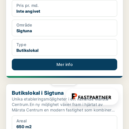
Pris pr. md.
Inte angivet
Område
Sigtuna
Type
Butikslokal
Mer info
PLATINA
Butikslokal i Sigtuna
Butikslokal i Sigtuna
Unika etableringsmöjligheter i ett växande Märsta
Centrum.En ny möjlighet växer fram i hjärtat av
Märsta Centrum en modern fastighet som kombinerar
starkt ha...
Areal
650 m2