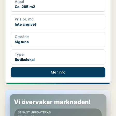
Areal
Ca. 285 m2
Pris pr. md.
Inte angivet
Område
Sigtuna
Type
Butikslokal
Mer info
Butikslokal i Sigtuna
Vi övervakar marknaden!
SENAST UPPDATERAD