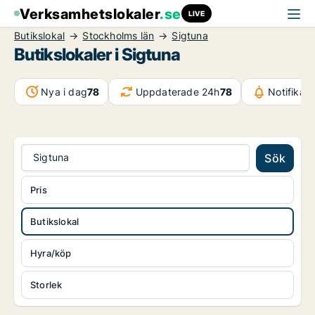
Verksamhetslokaler
.se
LIVE
Butikslokal
Stockholms län
Sigtuna
Butikslokaler i Sigtuna
Nya i dag
78
Uppdaterade 24h
78
Notifikat
Sigtuna
Sök
Pris
Butikslokal
Hyra/köp
Storlek