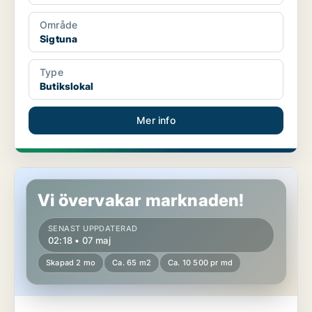
Område
Sigtuna
Type
Butikslokal
Mer info
Butikslokal i Sigtuna, Märsta
Vi övervakar marknaden!
SENAST UPPDATERAD
02:18 • 07 maj
Skapad 2 mo
Ca. 65 m2
Ca. 10 500 pr md