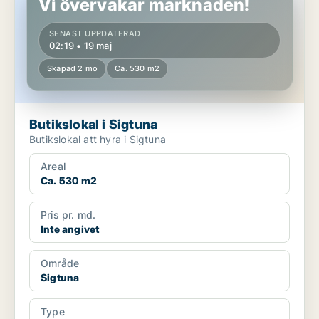
Vi övervakar marknaden!
SENAST UPPDATERAD
02:19 • 19 maj
Skapad 2 mo
Ca. 530 m2
Butikslokal i Sigtuna
Butikslokal att hyra i Sigtuna
Areal
Ca. 530 m2
Pris pr. md.
Inte angivet
Område
Sigtuna
Type