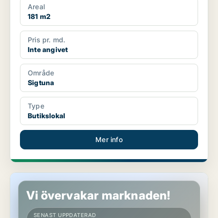
Areal
181 m2
Pris pr. md.
Inte angivet
Område
Sigtuna
Type
Butikslokal
Mer info
Butikslokal i Sigtuna
Vi övervakar marknaden!
SENAST UPPDATERAD