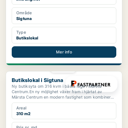
Område
Sigtuna
Type
Butikslokal
Mer info
PLATINA
Butikslokal i Sigtuna
Butikslokal i Sigtuna
Ny butiksyta om 316 kvm i bästa läge i Märsta
Centrum.En ny möjlighet växer fram i hjärtat av
Märsta Centrum en modern fastighet som kombinerar
ett starkt ha...
Areal
310 m2
Pris pr. md.