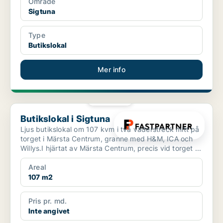
Område
Sigtuna
Type
Butikslokal
Mer info
PLATINA
Butikslokal i Sigtuna
Butikslokal i Sigtuna
Ljus butikslokal om 107 kvm i två väderstreck mitt på
torget i Märsta Centrum, granne med H&M, ICA och
Willys.I hjärtat av Märsta Centrum, precis vid torget ...
Areal
107 m2
Pris pr. md.
Inte angivet