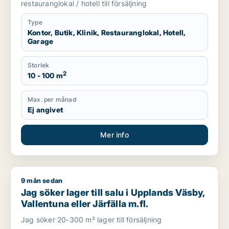
Österåker m.fl.
restauranglokal / hotell till försäljning
Type
Kontor, Butik, Klinik, Restauranglokal, Hotell,
Garage
Storlek
2
10 - 100 m
Max. per månad
Ej angivet
Mer info
9 mån sedan
Jag söker lager till salu i Upplands Väsby, Vallentuna eller Jär
Jag söker lager till salu i Upplands Väsby,
Vallentuna eller Järfälla m.fl.
Jag söker 20-300 m² lager till försäljning