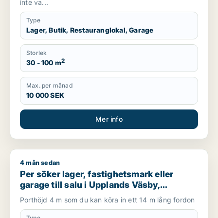
inte va...
Type
Lager, Butik, Restauranglokal, Garage
Storlek
2
30 - 100 m
Max. per månad
10 000 SEK
Mer info
4 mån sedan
Per söker lager, fastighetsmark eller garage till salu i Upplan
Per söker lager, fastighetsmark eller
garage till salu i Upplands Väsby,
Vallentuna eller Järfälla m.fl.
Porthöjd 4 m som du kan köra in ett 14 m lång fordon
Type