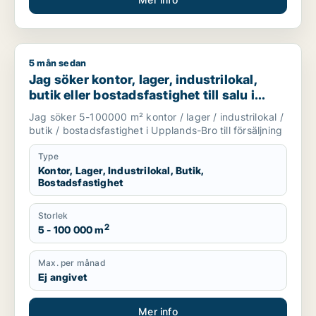
5 mån sedan
Jag söker kontor, lager, industrilokal, butik eller bostadsfast
Jag söker kontor, lager, industrilokal,
butik eller bostadsfastighet till salu i
Upplands-Bro
Jag söker 5-100000 m² kontor / lager / industrilokal /
butik / bostadsfastighet i Upplands-Bro till försäljning
Type
Kontor, Lager, Industrilokal, Butik,
Bostadsfastighet
Storlek
2
5 - 100 000 m
Max. per månad
Ej angivet
Mer info