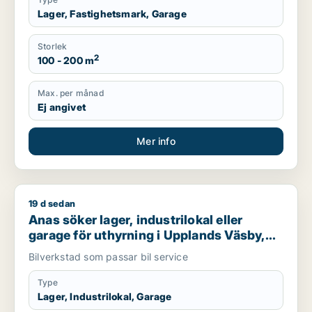
Lager, Fastighetsmark, Garage
Storlek
2
100 - 200 m
Max. per månad
Ej angivet
Mer info
19 d sedan
Anas söker lager, industrilokal eller garage för uthyrning i 
Anas söker lager, industrilokal eller
garage för uthyrning i Upplands Väsby,
Vallentuna eller Upplands-Bro m.fl.
Bilverkstad som passar bil service
Type
Lager, Industrilokal, Garage