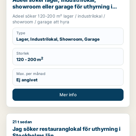
showroom eller garage för uthyrning i
Upplands Väsby, Vallentuna eller
Adeel söker 120-200 m² lager / industrilokal /
Upplands-Bro m.fl.
showroom / garage att hyra
Type
Lager, Industrilokal, Showroom, Garage
Storlek
2
120 - 200 m
Max. per månad
Ej angivet
Mer info
21 t sedan
Jag söker restauranglokal för uthyrning i Stockholms län
Jag söker restauranglokal för uthyrning i
Stockholms län