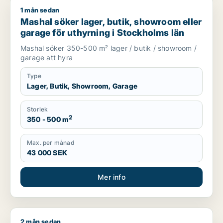
1 mån sedan
Mashal söker lager, butik, showroom eller garage för uthyrni
Mashal söker lager, butik, showroom eller
garage för uthyrning i Stockholms län
Mashal söker 350-500 m² lager / butik / showroom /
garage att hyra
Type
Lager, Butik, Showroom, Garage
Storlek
2
350 - 500 m
Max. per månad
43 000 SEK
Mer info
2 mån sedan
Elsa söker lager eller garage för uthyrning i Upplands Väsby,