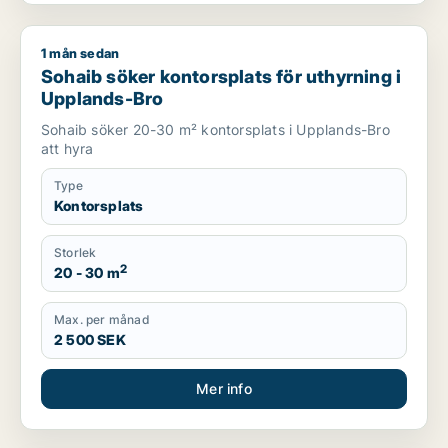
1 mån sedan
Sohaib söker kontorsplats för uthyrning i Upplands-Bro
Sohaib söker kontorsplats för uthyrning i
Upplands-Bro
Sohaib söker 20-30 m² kontorsplats i Upplands-Bro
att hyra
Type
Kontorsplats
Storlek
2
20 - 30 m
Max. per månad
2 500 SEK
Mer info