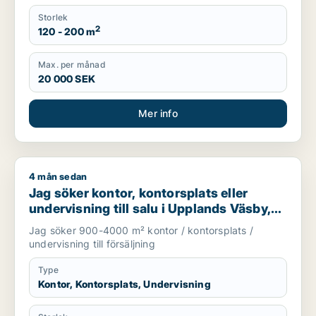
Storlek
2
120 - 200 m
Max. per månad
20 000 SEK
Mer info
4 mån sedan
Jag söker kontor, kontorsplats eller undervisning till salu i U
Jag söker kontor, kontorsplats eller
undervisning till salu i Upplands Väsby,
Vallentuna eller Järfälla m.fl.
Jag söker 900-4000 m² kontor / kontorsplats /
undervisning till försäljning
Type
Kontor, Kontorsplats, Undervisning