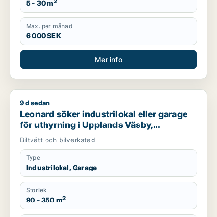
2
5 - 30 m
Max. per månad
6 000 SEK
Mer info
9 d sedan
Leonard söker industrilokal eller garage för uthyrning i Uppl
Leonard söker industrilokal eller garage
för uthyrning i Upplands Väsby,
Vallentuna eller Österåker m.fl.
Biltvätt och bilverkstad
Type
Industrilokal, Garage
Storlek
2
90 - 350 m