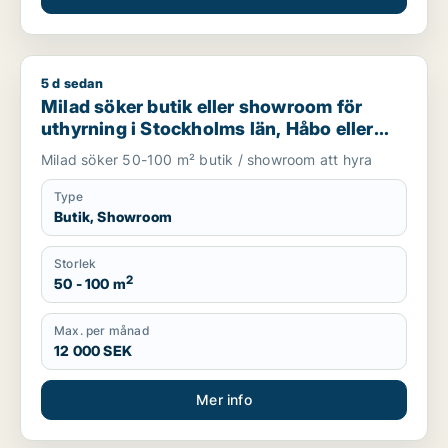
5 d sedan
Milad söker butik eller showroom för uthyrning i Stockholms 
Milad söker butik eller showroom för
uthyrning i Stockholms län, Håbo eller
Knivsta
Milad söker 50-100 m² butik / showroom att hyra
Type
Butik, Showroom
Storlek
2
50 - 100 m
Max. per månad
12 000 SEK
Mer info