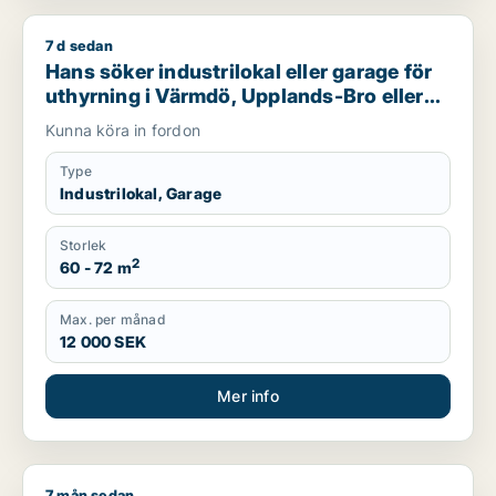
7 d sedan
Hans söker industrilokal eller garage för uthyrning i Värmdö,
Hans söker industrilokal eller garage för
uthyrning i Värmdö, Upplands-Bro eller
Nacka m.fl.
Kunna köra in fordon
Type
Industrilokal, Garage
Storlek
2
60 - 72 m
Max. per månad
12 000 SEK
Mer info
7 mån sedan