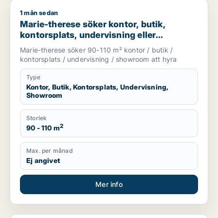
1 mån sedan
Marie-therese söker kontor, butik, kontorsplats, undervisnin
Marie-therese söker kontor, butik,
kontorsplats, undervisning eller
showroom för uthyrning i Upplands
Marie-therese söker 90-110 m² kontor / butik /
Väsby, Järfälla eller Upplands-Bro m.fl.
kontorsplats / undervisning / showroom att hyra
Type
Kontor, Butik, Kontorsplats, Undervisning,
Showroom
Storlek
2
90 - 110 m
Max. per månad
Ej angivet
Mer info