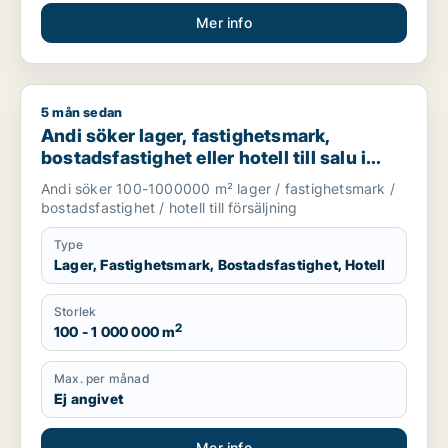
Mer info
5 mån sedan
Andi söker lager, fastighetsmark, bostadsfastighet eller hotell
Andi söker lager, fastighetsmark,
bostadsfastighet eller hotell till salu i
Stockholms län
Andi söker 100-1000000 m² lager / fastighetsmark /
bostadsfastighet / hotell till försäljning
Type
Lager, Fastighetsmark, Bostadsfastighet, Hotell
Storlek
2
100 - 1 000 000 m
Max. per månad
Ej angivet
Mer info