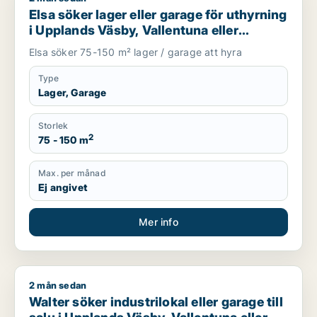
Elsa söker lager eller garage för uthyrning
i Upplands Väsby, Vallentuna eller
Upplands-Bro m.fl.
Elsa söker 75-150 m² lager / garage att hyra
Type
Lager, Garage
Storlek
2
75 - 150 m
Max. per månad
Ej angivet
Mer info
2 mån sedan
Walter söker industrilokal eller garage till salu i Upplands Vä
Walter söker industrilokal eller garage till