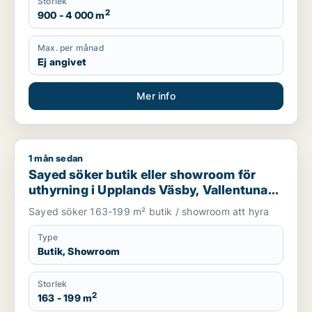
Storlek
2
900 - 4 000 m
Max. per månad
Ej angivet
Mer info
1 mån sedan
Sayed söker butik eller showroom för uthyrning i Upplands V
Sayed söker butik eller showroom för
uthyrning i Upplands Väsby, Vallentuna
eller Upplands-Bro m.fl.
Sayed söker 163-199 m² butik / showroom att hyra
Type
Butik, Showroom
Storlek
2
163 - 199 m