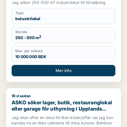
Jag söker 250-500 m² industrilokal till försäljning
Type
Industrilokal
Storlek
2
250 - 500 m
Max. per månad
10 000 000 SEK
Mer info
16 d sedan
ASKO söker lager, butik, restauranglokal eller garage för uthy
ASKO söker lager, butik, restauranglokal
eller garage för uthyrning i Upplands
Väsby, Vallentuna eller Järfälla m.fl.
Jag letar efter en lokal till liten kiosk/affär var jag kan
kanske ha en liten cafeteria till mina kunder. Behöver