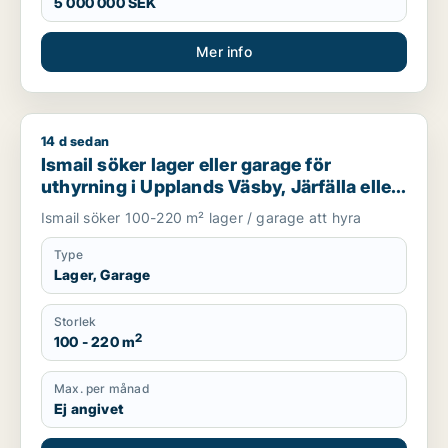
5 000 000 SEK
Mer info
14 d sedan
Ismail söker lager eller garage för uthyrning i Upplands Väsby
Ismail söker lager eller garage för
uthyrning i Upplands Väsby, Järfälla eller
Upplands-Bro m.fl.
Ismail söker 100-220 m² lager / garage att hyra
Type
Lager, Garage
Storlek
2
100 - 220 m
Max. per månad
Ej angivet