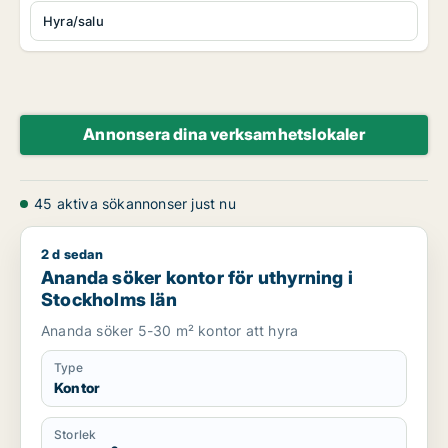
Hyra/salu
Annonsera dina verksamhetslokaler
45 aktiva sökannonser just nu
2 d sedan
Ananda söker kontor för uthyrning i Stockholms län
Ananda söker kontor för uthyrning i
Stockholms län
Ananda söker 5-30 m² kontor att hyra
Type
Kontor
Storlek