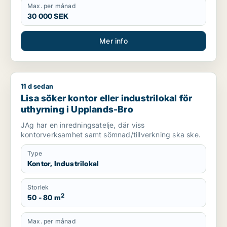
Max. per månad
30 000 SEK
Mer info
11 d sedan
Lisa söker kontor eller industrilokal för uthyrning i Upplands
Lisa söker kontor eller industrilokal för
uthyrning i Upplands-Bro
JAg har en inredningsatelje, där viss
kontorverksamhet samt sömnad/tillverkning ska ske.
Type
Kontor, Industrilokal
Storlek
2
50 - 80 m
Max. per månad