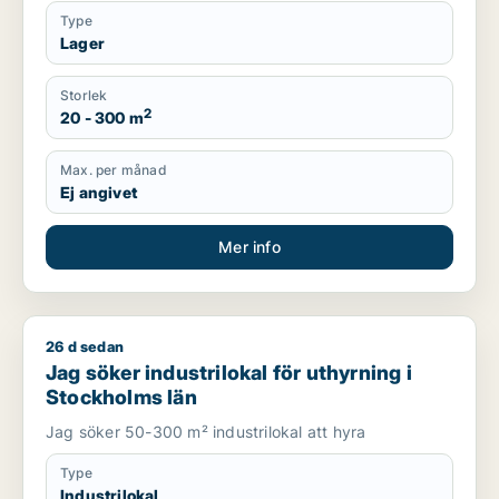
Type
Lager
Storlek
2
20 - 300 m
Max. per månad
Ej angivet
Mer info
26 d sedan
Jag söker industrilokal för uthyrning i Stockholms län
Jag söker industrilokal för uthyrning i
Stockholms län
Jag söker 50-300 m² industrilokal att hyra
Type
Industrilokal