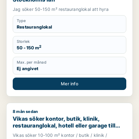
Jag söker 50-150 m² restauranglokal att hyra
Type
Restauranglokal
Storlek
2
50 - 150 m
Max. per månad
Ej angivet
Mer info
8 mån sedan
Vikas söker kontor, butik, klinik, restauranglokal, hotell eller
Vikas söker kontor, butik, klinik,
restauranglokal, hotell eller garage till
salu i Upplands Väsby, Vallentuna eller
Vikas söker 10-100 m² kontor / butik / klinik /