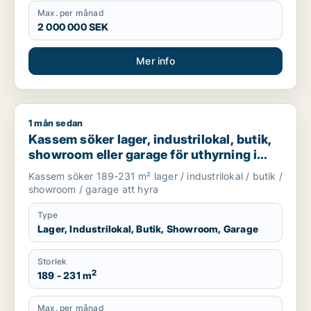
Max. per månad
2 000 000 SEK
Mer info
1 mån sedan
Kassem söker lager, industrilokal, butik, showroom eller gar
Kassem söker lager, industrilokal, butik,
showroom eller garage för uthyrning i
Upplands Väsby, Vallentuna eller
Kassem söker 189-231 m² lager / industrilokal / butik /
Upplands-Bro m.fl.
showroom / garage att hyra
Type
Lager, Industrilokal, Butik, Showroom, Garage
Storlek
2
189 - 231 m
Max. per månad