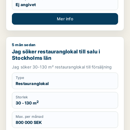
Ej angivet
Mer info
5 mån sedan
Jag söker restauranglokal till salu i Stockholms län
Jag söker restauranglokal till salu i
Stockholms län
Jag söker 30-130 m² restauranglokal till försäljning
Type
Restauranglokal
Storlek
2
30 - 130 m
Max. per månad
800 000 SEK