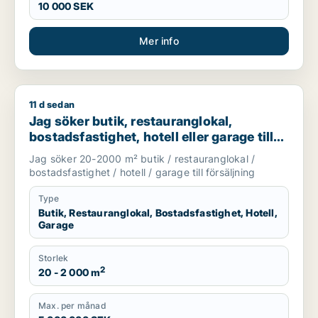
10 000 SEK
Mer info
11 d sedan
Jag söker butik, restauranglokal, bostadsfastighet, hotell elle
Jag söker butik, restauranglokal,
bostadsfastighet, hotell eller garage till
salu i Stockholms län
Jag söker 20-2000 m² butik / restauranglokal /
bostadsfastighet / hotell / garage till försäljning
Type
Butik, Restauranglokal, Bostadsfastighet, Hotell,
Garage
Storlek
2
20 - 2 000 m
Max. per månad