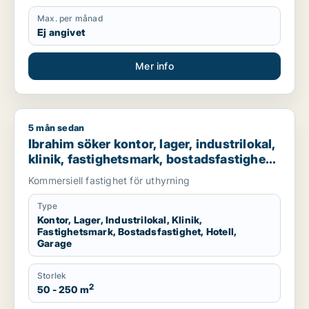
Max. per månad
Ej angivet
Mer info
5 mån sedan
Ibrahim söker kontor, lager, industrilokal, klinik, fastighetsma
Ibrahim söker kontor, lager, industrilokal,
klinik, fastighetsmark, bostadsfastighet,
hotell eller garage till salu i Stockholms
Kommersiell fastighet för uthyrning
län
Type
Kontor, Lager, Industrilokal, Klinik,
Fastighetsmark, Bostadsfastighet, Hotell,
Garage
Storlek
2
50 - 250 m