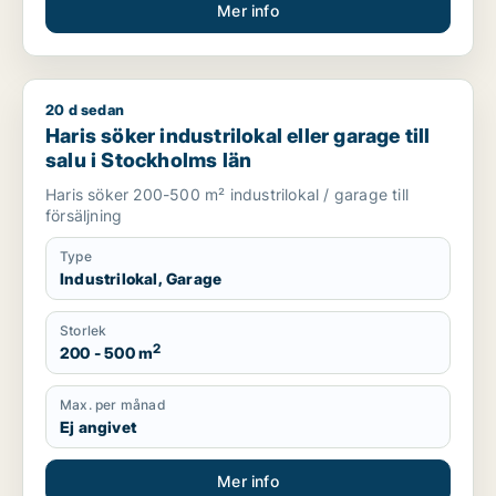
Mer info
20 d sedan
Haris söker industrilokal eller garage till salu i Stockholms lä
Haris söker industrilokal eller garage till
salu i Stockholms län
Haris söker 200-500 m² industrilokal / garage till
försäljning
Type
Industrilokal, Garage
Storlek
2
200 - 500 m
Max. per månad
Ej angivet
Mer info