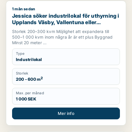
1 mån sedan
Jessica söker industrilokal för uthyrning i Upplands Väsby, V
Jessica söker industrilokal för uthyrning i
Upplands Väsby, Vallentuna eller
Upplands-Bro m.fl.
Storlek 200–300 kvm Möjlighet att expandera till
500–1 000 kvm inom några år är ett plus Byggnad
Minst 20 meter ...
Type
Industrilokal
Storlek
2
200 - 600 m
Max. per månad
1 000 SEK
Mer info