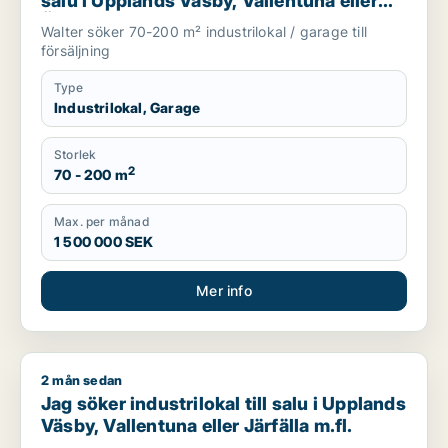
salu i Upplands Väsby, Vallentuna eller
Österåker m.fl.
Walter söker 70-200 m² industrilokal / garage till
försäljning
Type
Industrilokal, Garage
Storlek
2
70 - 200 m
Max. per månad
1 500 000 SEK
Mer info
2 mån sedan
Jag söker industrilokal till salu i Upplands Väsby, Vallentuna el
Jag söker industrilokal till salu i Upplands
Väsby, Vallentuna eller Järfälla m.fl.