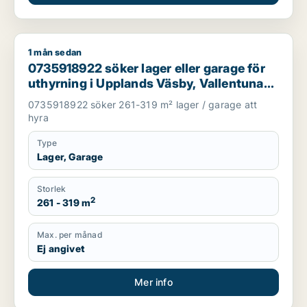
1 mån sedan
0735918922 söker lager eller garage för uthyrning i Upplands 
0735918922 söker lager eller garage för
uthyrning i Upplands Väsby, Vallentuna
eller Järfälla m.fl.
0735918922 söker 261-319 m² lager / garage att
hyra
Type
Lager, Garage
Storlek
2
261 - 319 m
Max. per månad
Ej angivet
Mer info