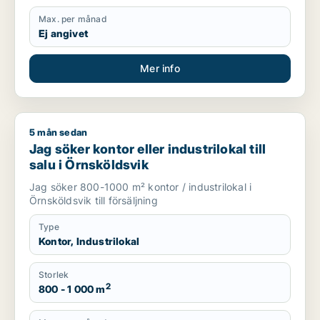
Max. per månad
Ej angivet
Mer info
5 mån sedan
Jag söker kontor eller industrilokal till salu i Örnsköldsvik
Jag söker kontor eller industrilokal till
salu i Örnsköldsvik
Jag söker 800-1000 m² kontor / industrilokal i
Örnsköldsvik till försäljning
Type
Kontor, Industrilokal
Storlek
2
800 - 1 000 m