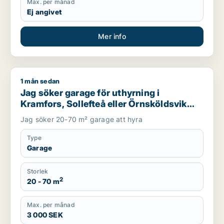
Max. per månad
Ej angivet
Mer info
1 mån sedan
Jag söker garage för uthyrning i Kramfors, Sollefteå eller Ör
Jag söker garage för uthyrning i
Kramfors, Sollefteå eller Örnsköldsvik
m.fl.
Jag söker 20-70 m² garage att hyra
Type
Garage
Storlek
2
20 - 70 m
Max. per månad
3 000 SEK