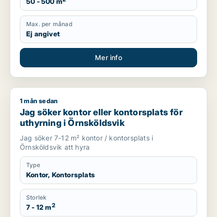
50 - 500 m
Max. per månad
Ej angivet
Mer info
1 mån sedan
Jag söker kontor eller kontorsplats för uthyrning i Örnskölds
Jag söker kontor eller kontorsplats för
uthyrning i Örnsköldsvik
Jag söker 7-12 m² kontor / kontorsplats i
Örnsköldsvik att hyra
Type
Kontor, Kontorsplats
Storlek
2
7 - 12 m