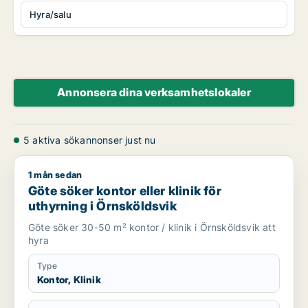
Hyra/salu
Annonsera dina verksamhetslokaler
5 aktiva sökannonser just nu
1 mån sedan
Göte söker kontor eller klinik för uthyrning i Örnsköldsvik
Göte söker kontor eller klinik för
uthyrning i Örnsköldsvik
Göte söker 30-50 m² kontor / klinik i Örnsköldsvik att
hyra
Type
Kontor, Klinik