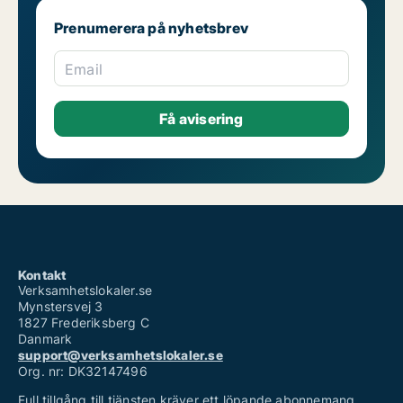
Prenumerera på nyhetsbrev
Email
Kontakt
Verksamhetslokaler.se
Mynstersvej 3
1827 Frederiksberg C
Danmark
support@verksamhetslokaler.se
Org. nr: DK32147496
Full tillgång till tjänsten kräver ett löpande abonnemang.