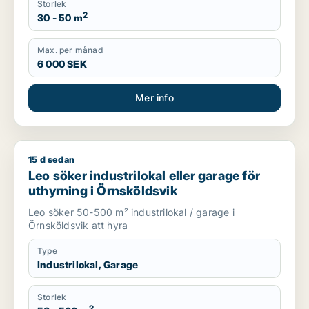
Storlek
2
30 - 50 m
Max. per månad
6 000 SEK
Mer info
15 d sedan
Leo söker industrilokal eller garage för uthyrning i Örnskölds
Leo söker industrilokal eller garage för
uthyrning i Örnsköldsvik
Leo söker 50-500 m² industrilokal / garage i
Örnsköldsvik att hyra
Type
Industrilokal, Garage
Storlek
2